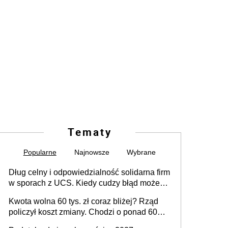
Tematy
Popularne
Najnowsze
Wybrane
Dług celny i odpowiedzialność solidarna firm
w sporach z UCS. Kiedy cudzy błąd może
stać się Twoim problemem
Kwota wolna 60 tys. zł coraz bliżej? Rząd
policzył koszt zmiany. Chodzi o ponad 60
mld zł