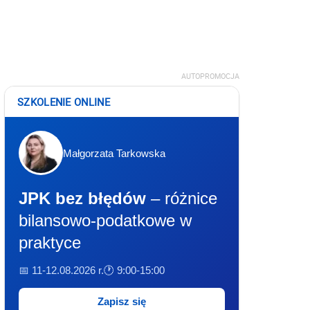
AUTOPROMOCJA
SZKOLENIE ONLINE
Małgorzata Tarkowska
JPK bez błędów
– różnice
bilansowo-podatkowe w
praktyce
📅 11-12.08.2026 r.
🕐 9:00-15:00
Zapisz się