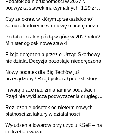
Podatek od nieruchomości w 2027 r. –
podwyżka stawek maksymalnych. 1,29 zł za
1 m2 mieszkania, 36,49 zł za 1 m2
Czy za okres, w którym „przekształcono”
budynków i lokali związanych z
samozatrudnienie w umowę o pracę można
prowadzeniem działalności gospodarczej
wystawić faktury korygujące? Rozwiązanie
Podatki lokalne pójdą w górę w 2027 roku?
umowy cywilnoprawnej jedynym
Minister ogłosił nowe stawki
racjonalnym wyjściem
Fikcja doręczenia przez e-Urząd Skarbowy
nie działa. Decyzja pozostaje niedoręczona
Nowy podatek dla Big Techów już
przesądzony? Rząd pokazał projekt, który
może zmienić zasady gry w Polsce
Trwają prace nad zmianami w podatkach.
Rząd nie wyklucza podwyższenia drugiego
progu PIT
Rozliczanie odsetek od nieterminowych
płatności za faktury w działalności
Wyłudzenia towarów przy użyciu KSeF – na
co trzeba uważać