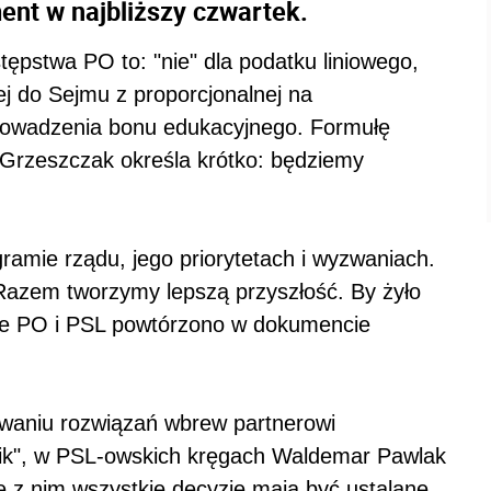
nt w najbliższy czwartek.
tępstwa PO to: "nie" dla podatku liniowego,
j do Sejmu z proporcjonalnej na
rowadzenia bonu edukacyjnego. Formułę
Grzeszczak określa krótko: będziemy
ogramie rządu, jego priorytetach i wyzwaniach.
"Razem tworzymy lepszą przyszłość. By żyło
rcze PO i PSL powtórzono w dokumencie
sowaniu rozwiązań wbrew partnerowi
nnik", w PSL-owskich kręgach Waldemar Pawlak
 z nim wszystkie decyzje mają być ustalane