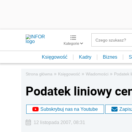
Kategorie
Księgowość
Kadry
Biznes
S
»
»
»
Strona główna
Księgowość
Wiadomości
Podatek l
Podatek liniowy cen
Subskrybuj nas na Youtube
Zapisz
12 listopada 2007, 08:31