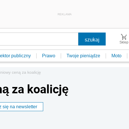
REKLAMA
Sklep
ektor publiczny
Prawo
Twoje pieniądze
Moto
iniowy ceną za koalicję
ą za koalicję
 się na newsletter