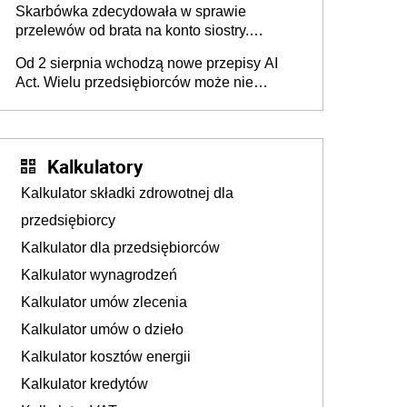
Skarbówka zdecydowała w sprawie
przelewów od brata na konto siostry.
Pieniądze z emerytury mamy wyglądały jak
Od 2 sierpnia wchodzą nowe przepisy AI
darowizna, ale podatku jednak nie będzie
Act. Wielu przedsiębiorców może nie
wiedzieć, że dotyczą także ich
Kalkulatory
Kalkulator składki zdrowotnej dla
przedsiębiorcy
Kalkulator dla przedsiębiorców
Kalkulator wynagrodzeń
Kalkulator umów zlecenia
Kalkulator umów o dzieło
Kalkulator kosztów energii
Kalkulator kredytów