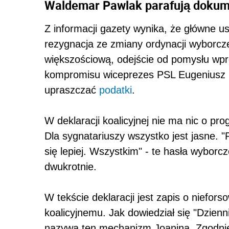
Waldemar Pawlak parafują dokume
Z informacji gazety wynika, że główne us
rezygnacja ze zmiany ordynacji wyborcze
większościową, odejście od pomysłu wp
kompromisu wiceprezes PSL Eugeniusz 
upraszczać
podatki
.
W deklaracji koalicyjnej nie ma nic o pr
Dla sygnatariuszy wszystko jest jasne. 
się lepiej. Wszystkim" - te hasła wybo
dwukrotnie.
W tekście deklaracji jest zapis o niefor
koalicyjnemu. Jak dowiedział się "Dzie
nazywa ten mechanizm Joaniną. Zgodnie