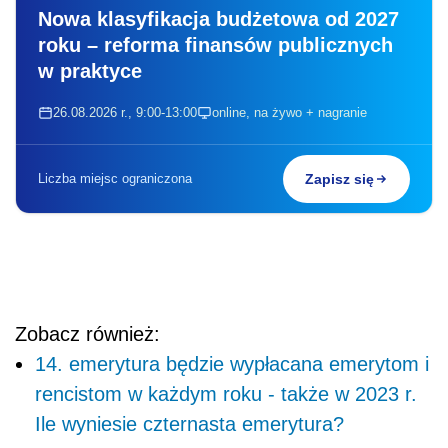
Nowa klasyfikacja budżetowa od 2027
roku – reforma finansów publicznych
w praktyce
26.08.2026 r., 9:00-13:00
online, na żywo + nagranie
Liczba miejsc ograniczona
Zapisz się
Zobacz również:
14. emerytura będzie wypłacana emerytom i
rencistom w każdym roku - także w 2023 r.
Ile wyniesie czternasta emerytura?