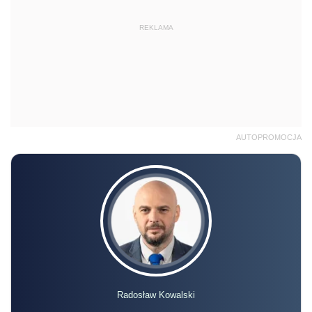
REKLAMA
AUTOPROMOCJA
Radosław Kowalski