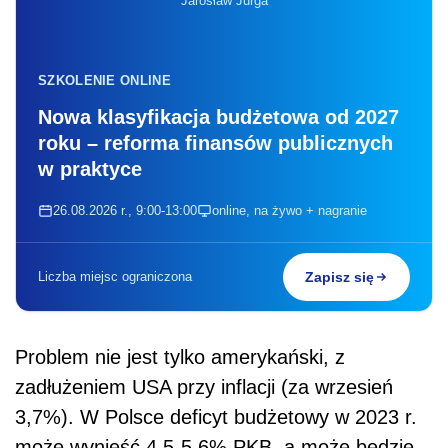
Jarosław Jurga
SZKOLENIE ONLINE
Nowa klasyfikacja budżetowa od 2027
roku – reforma finansów publicznych
w praktyce
26.08.2026 r., 9:00-13:00
online, na żywo + nagranie
Liczba miejsc ograniczona
Zapisz się
Problem nie jest tylko amerykański, z
zadłużeniem USA przy inflacji (za wrzesień
3,7%). W Polsce deficyt budżetowy w 2023 r.
może wynieść 4.5-5,6% PKB, a może będzie