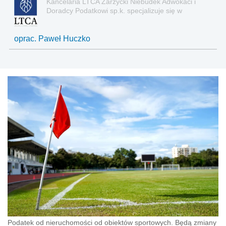
Kancelaria LTCA Zarzycki Niebudek Adwokaci i
Doradcy Podatkowi sp.k. specjalizuje się w
profesjonalnym doradztwie prawnym i podatkowym
na rzecz podmiotów prawa gospodarczego.
oprac. Paweł Huczko
Podatek od nieruchomości od obiektów sportowych. Będą zmiany