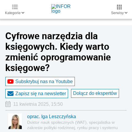
Kategorie
Serwisy
Cyfrowe narzędzia dla
księgowych. Kiedy warto
zmienić oprogramowanie
księgowe?
Subskrybuj nas na Youtube
Dołącz do ekspertów
Zapisz się na newsletter
11 kwietnia 2025, 15:50
oprac. Iga Leszczyńska
Doktor nauk społecznych (WAT), specjalistka w
zakresie polityki rodzinnej, rynku pracy i systemu