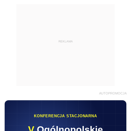
REKLAMA
AUTOPROMOCJA
KONFERENCJA STACJONARNA
V
Ogólnopolskie