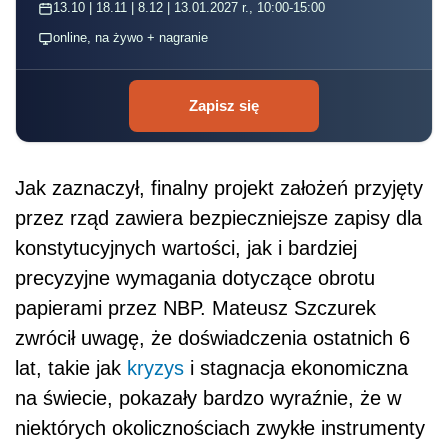
13.10 | 18.11 | 8.12 | 13.01.2027 r., 10:00-15:00
online, na żywo + nagranie
Zapisz się
Jak zaznaczył, finalny projekt założeń przyjęty
przez rząd zawiera bezpieczniejsze zapisy dla
konstytucyjnych wartości, jak i bardziej
precyzyjne wymagania dotyczące obrotu
papierami przez NBP. Mateusz Szczurek
zwrócił uwagę, że doświadczenia ostatnich 6
lat, takie jak
kryzys
i stagnacja ekonomiczna
na świecie, pokazały bardzo wyraźnie, że w
niektórych okolicznościach zwykłe instrumenty