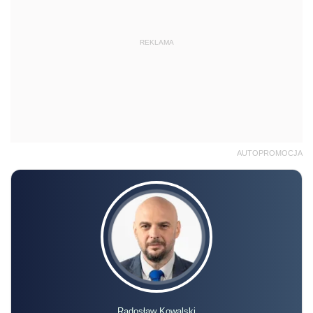
REKLAMA
AUTOPROMOCJA
Radosław Kowalski