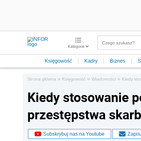
Kategorie
Księgowość
Kadry
Biznes
S
»
»
»
Strona główna
Księgowość
Wiadomości
Kiedy st
Kiedy stosowanie 
przestępstwa skarb
Subskrybuj nas na Youtube
Zapisz