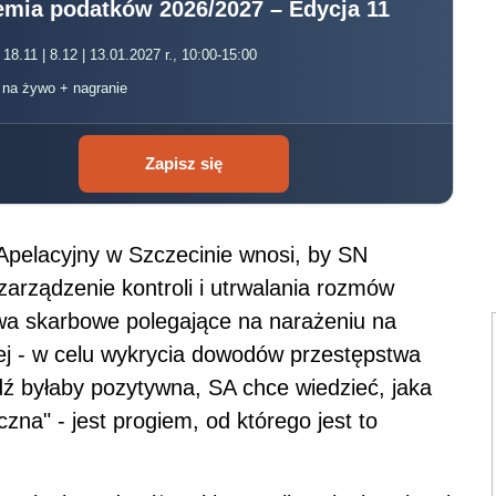
mia podatków 2026/2027 – Edycja 11
 18.11 | 8.12 | 13.01.2027 r., 10:00-15:00
, na żywo + nagranie
Zapisz się
Apelacyjny w Szczecinie wnosi, by SN
zarządzenie kontroli i utrwalania rozmów
wa skarbowe polegające na narażeniu na
ej - w celu wykrycia dowodów przestępstwa
dź byłaby pozytywna, SA chce wiedzieć, jaka
zna" - jest progiem, od którego jest to