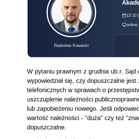
Akade
13.10 |
online
Radosław Kowalski
W pytaniu prawnym z grudnia ub.r. Sąd 
wypowiedział się, czy dopuszczalne jest 
telefonicznych w sprawach o przestępst
uszczuplenie należności publicznoprawn
lub zapobieżeniu nowego. Jeśli odpowie
wartość należności - "duża" czy też "znac
dopuszczalne.