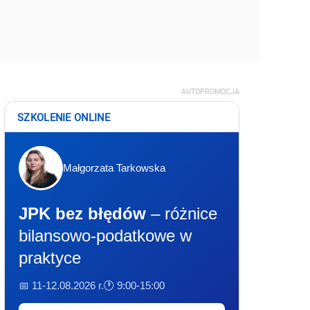
AUTOPROMOCJA
SZKOLENIE ONLINE
Małgorzata Tarkowska
JPK bez błędów
– różnice
bilansowo-podatkowe w
praktyce
📅 11-12.08.2026 r.
🕐 9:00-15:00