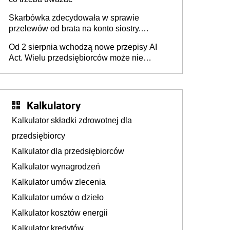
Skarbówka zdecydowała w sprawie
przelewów od brata na konto siostry.
Pieniądze z emerytury mamy wyglądały jak
Od 2 sierpnia wchodzą nowe przepisy AI
darowizna, ale podatku jednak nie będzie
Act. Wielu przedsiębiorców może nie
wiedzieć, że dotyczą także ich
Kalkulatory
Kalkulator składki zdrowotnej dla
przedsiębiorcy
Kalkulator dla przedsiębiorców
Kalkulator wynagrodzeń
Kalkulator umów zlecenia
Kalkulator umów o dzieło
Kalkulator kosztów energii
Kalkulator kredytów