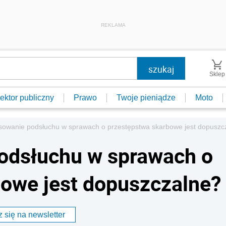
REKLAMA
Sklep
ektor publiczny
Prawo
Twoje pieniądze
Moto
osowanie podsłuchu w sprawach o przestępstwa skarbowe jest dopuszc
podsłuchu w sprawach o
owe jest dopuszczalne?
 się na newsletter