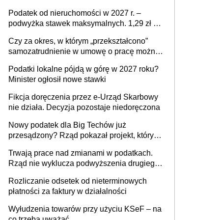
mld zł
Podatek od nieruchomości w 2027 r. –
podwyżka stawek maksymalnych. 1,29 zł za
1 m2 mieszkania, 36,49 zł za 1 m2
Czy za okres, w którym „przekształcono”
budynków i lokali związanych z
samozatrudnienie w umowę o pracę można
prowadzeniem działalności gospodarczej
wystawić faktury korygujące? Rozwiązanie
Podatki lokalne pójdą w górę w 2027 roku?
umowy cywilnoprawnej jedynym
Minister ogłosił nowe stawki
racjonalnym wyjściem
Fikcja doręczenia przez e-Urząd Skarbowy
nie działa. Decyzja pozostaje niedoręczona
Nowy podatek dla Big Techów już
przesądzony? Rząd pokazał projekt, który
może zmienić zasady gry w Polsce
Trwają prace nad zmianami w podatkach.
Rząd nie wyklucza podwyższenia drugiego
progu PIT
Rozliczanie odsetek od nieterminowych
płatności za faktury w działalności
Wyłudzenia towarów przy użyciu KSeF – na
co trzeba uważać