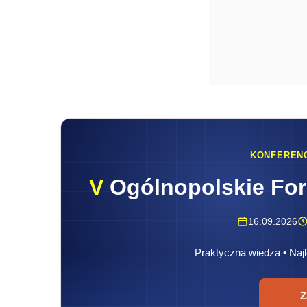
KONFEREN
V
Ogólnopolskie Fo
16.09.2026
Praktyczna wiedza • Najl
Z