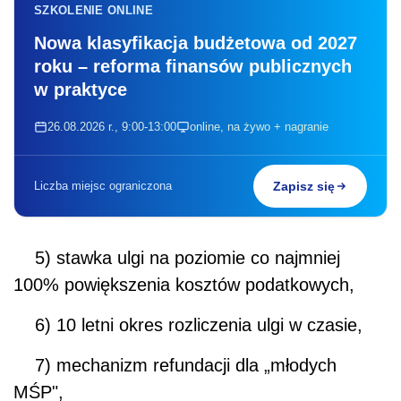
SZKOLENIE ONLINE
Nowa klasyfikacja budżetowa od 2027
roku – reforma finansów publicznych
w praktyce
26.08.2026 r., 9:00-13:00
online, na żywo + nagranie
Liczba miejsc ograniczona
Zapisz się
5) stawka ulgi na poziomie co najmniej
100% powiększenia kosztów podatkowych,
6) 10 letni okres rozliczenia ulgi w czasie,
7) mechanizm refundacji dla „młodych
MŚP",