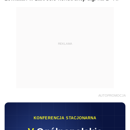
REKLAMA
AUTOPROMOCJA
KONFERENCJA STACJONARNA