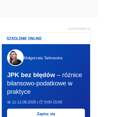
AUTOPROMOCJA
SZKOLENIE ONLINE
Małgorzata Tarkowska
JPK bez błędów
– różnice
bilansowo-podatkowe w
praktyce
📅 11-12.08.2026 r.
🕐 9:00-15:00
Zapisz się