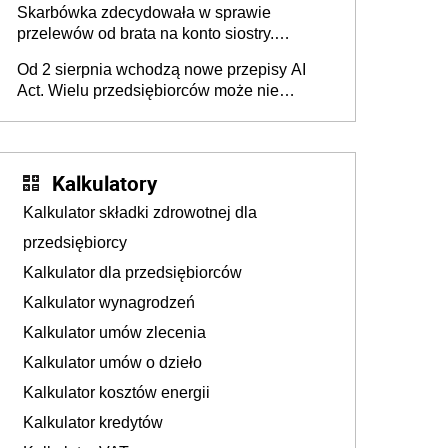
Skarbówka zdecydowała w sprawie
przelewów od brata na konto siostry.
Pieniądze z emerytury mamy wyglądały jak
Od 2 sierpnia wchodzą nowe przepisy AI
darowizna, ale podatku jednak nie będzie
Act. Wielu przedsiębiorców może nie
wiedzieć, że dotyczą także ich
Kalkulatory
Kalkulator składki zdrowotnej dla
przedsiębiorcy
Kalkulator dla przedsiębiorców
Kalkulator wynagrodzeń
Kalkulator umów zlecenia
Kalkulator umów o dzieło
Kalkulator kosztów energii
Kalkulator kredytów