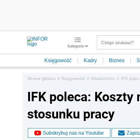
Kategorie
Księgowość
Kadry
Biznes
S
»
»
»
Strona główna
Księgowość
Wiadomości
IFK pole
IFK poleca: Koszty
stosunku pracy
Subskrybuj nas na Youtube
Zapisz