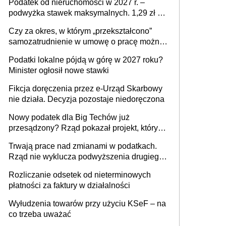
Podatek od nieruchomości w 2027 r. –
podwyżka stawek maksymalnych. 1,29 zł za
1 m2 mieszkania, 36,49 zł za 1 m2
Czy za okres, w którym „przekształcono”
budynków i lokali związanych z
samozatrudnienie w umowę o pracę można
prowadzeniem działalności gospodarczej
wystawić faktury korygujące? Rozwiązanie
Podatki lokalne pójdą w górę w 2027 roku?
umowy cywilnoprawnej jedynym
Minister ogłosił nowe stawki
racjonalnym wyjściem
Fikcja doręczenia przez e-Urząd Skarbowy
nie działa. Decyzja pozostaje niedoręczona
Nowy podatek dla Big Techów już
przesądzony? Rząd pokazał projekt, który
może zmienić zasady gry w Polsce
Trwają prace nad zmianami w podatkach.
Rząd nie wyklucza podwyższenia drugiego
progu PIT
Rozliczanie odsetek od nieterminowych
płatności za faktury w działalności
Wyłudzenia towarów przy użyciu KSeF – na
co trzeba uważać