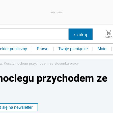
REKLAMA
Sklep
ektor publiczny
Prawo
Twoje pieniądze
Moto
ca: Koszty noclegu przychodem ze stosunku pracy
 noclegu przychodem ze
 się na newsletter