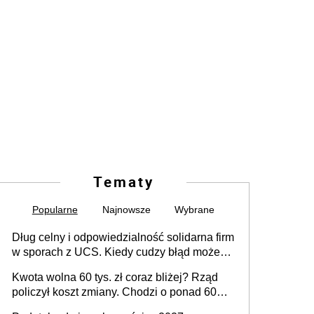
Tematy
Popularne
Najnowsze
Wybrane
Dług celny i odpowiedzialność solidarna firm
w sporach z UCS. Kiedy cudzy błąd może
stać się Twoim problemem
Kwota wolna 60 tys. zł coraz bliżej? Rząd
policzył koszt zmiany. Chodzi o ponad 60
mld zł