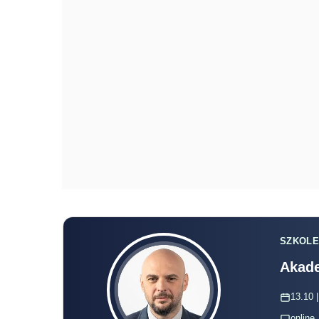
SZKOLE
Akade
13.10 |
online