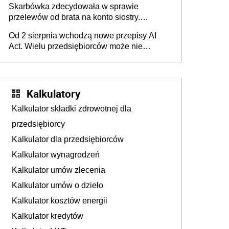
Skarbówka zdecydowała w sprawie
przelewów od brata na konto siostry.
Pieniądze z emerytury mamy wyglądały jak
Od 2 sierpnia wchodzą nowe przepisy AI
darowizna, ale podatku jednak nie będzie
Act. Wielu przedsiębiorców może nie
wiedzieć, że dotyczą także ich
Kalkulatory
Kalkulator składki zdrowotnej dla
przedsiębiorcy
Kalkulator dla przedsiębiorców
Kalkulator wynagrodzeń
Kalkulator umów zlecenia
Kalkulator umów o dzieło
Kalkulator kosztów energii
Kalkulator kredytów