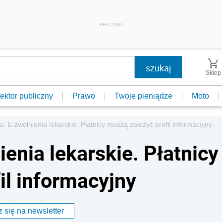
REKLAMA
Sklep
ektor publiczny
Prawo
Twoje pieniądze
Moto
a: E-zwolnienia lekarskie. Płatnicy muszą założyć profil informacyjny
ienia lekarskie. Płatnicy
il informacyjny
 się na newsletter