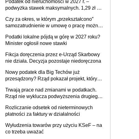
Podatek od nieruchomości w 2027 r. –
podwyżka stawek maksymalnych. 1,29 zł za
1 m2 mieszkania, 36,49 zł za 1 m2
Czy za okres, w którym „przekształcono”
budynków i lokali związanych z
samozatrudnienie w umowę o pracę można
prowadzeniem działalności gospodarczej
wystawić faktury korygujące? Rozwiązanie
Podatki lokalne pójdą w górę w 2027 roku?
umowy cywilnoprawnej jedynym
Minister ogłosił nowe stawki
racjonalnym wyjściem
Fikcja doręczenia przez e-Urząd Skarbowy
nie działa. Decyzja pozostaje niedoręczona
Nowy podatek dla Big Techów już
przesądzony? Rząd pokazał projekt, który
może zmienić zasady gry w Polsce
Trwają prace nad zmianami w podatkach.
Rząd nie wyklucza podwyższenia drugiego
progu PIT
Rozliczanie odsetek od nieterminowych
płatności za faktury w działalności
Wyłudzenia towarów przy użyciu KSeF – na
co trzeba uważać