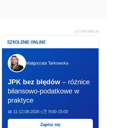
AUTOPROMOCJA
SZKOLENIE ONLINE
Małgorzata Tarkowska
JPK bez błędów
– różnice
bilansowo-podatkowe w
praktyce
📅 11-12.08.2026 r.
🕐 9:00-15:00
Zapisz się