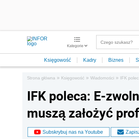
Kategorie
Księgowość
Kadry
Biznes
S
»
»
»
Strona główna
Księgowość
Wiadomości
IFK polec
IFK poleca: E-zwoln
muszą założyć prof
Subskrybuj nas na Youtube
Zapisz