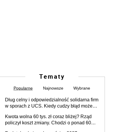
Tematy
Popularne
Najnowsze
Wybrane
Dług celny i odpowiedzialność solidarna firm
w sporach z UCS. Kiedy cudzy błąd może
stać się Twoim problemem
Kwota wolna 60 tys. zł coraz bliżej? Rząd
policzył koszt zmiany. Chodzi o ponad 60
mld zł