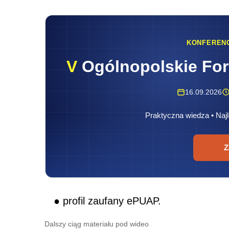
KONFEREN
V
Ogólnopolskie Fo
16.09.2026
Praktyczna wiedza • Najl
Z
● profil zaufany ePUAP.
Dalszy ciąg materiału pod wideo