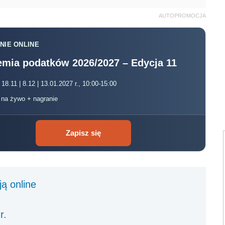
AUTOPROMOCJA
NIE ONLINE
mia podatków 2026/2027 – Edycja 11
 18.11 | 8.12 | 13.01.2027 r., 10:00-15:00
, na żywo + nagranie
Zapisz się
ą online
r.