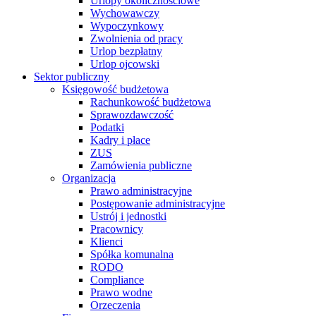
Urlopy okolicznościowe
Wychowawczy
Wypoczynkowy
Zwolnienia od pracy
Urlop bezpłatny
Urlop ojcowski
Sektor publiczny
Księgowość budżetowa
Rachunkowość budżetowa
Sprawozdawczość
Podatki
Kadry i płace
ZUS
Zamówienia publiczne
Organizacja
Prawo administracyjne
Postępowanie administracyjne
Ustrój i jednostki
Pracownicy
Klienci
Spółka komunalna
RODO
Compliance
Prawo wodne
Orzeczenia