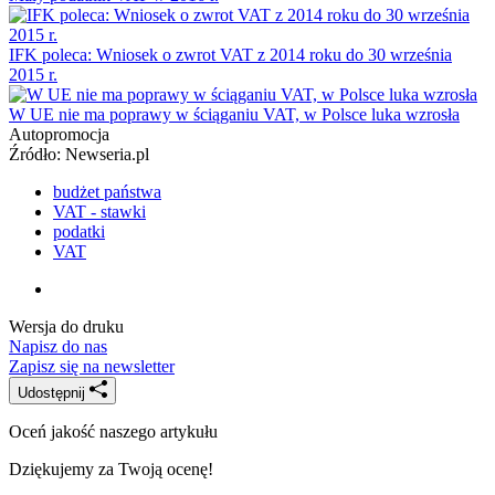
IFK poleca: Wniosek o zwrot VAT z 2014 roku do 30 września
2015 r.
W UE nie ma poprawy w ściąganiu VAT, w Polsce luka wzrosła
Autopromocja
Źródło:
Newseria.pl
budżet państwa
VAT - stawki
podatki
VAT
Wersja do druku
Napisz do nas
Zapisz się na newsletter
Udostępnij
Oceń jakość naszego artykułu
Dziękujemy za Twoją ocenę!