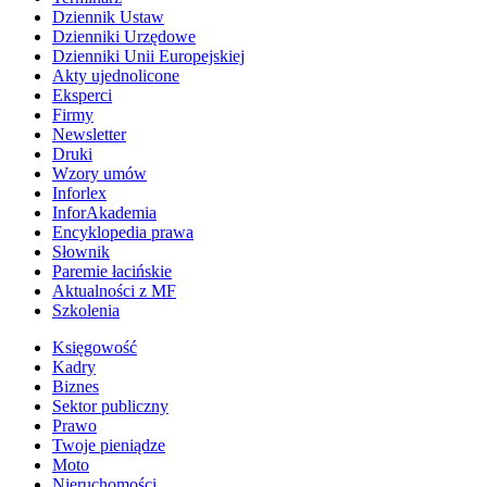
Dziennik Ustaw
Dzienniki Urzędowe
Dzienniki Unii Europejskiej
Akty ujednolicone
Eksperci
Firmy
Newsletter
Druki
Wzory umów
Inforlex
InforAkademia
Encyklopedia prawa
Słownik
Paremie łacińskie
Aktualności z MF
Szkolenia
Księgowość
Kadry
Biznes
Sektor publiczny
Prawo
Twoje pieniądze
Moto
Nieruchomości