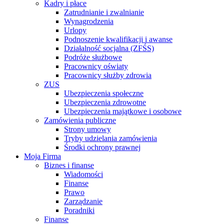
Kadry i płace
Zatrudnianie i zwalnianie
Wynagrodzenia
Urlopy
Podnoszenie kwalifikacji i awanse
Działalność socjalna (ZFŚS)
Podróże służbowe
Pracownicy oświaty
Pracownicy służby zdrowia
ZUS
Ubezpieczenia społeczne
Ubezpieczenia zdrowotne
Ubezpieczenia majątkowe i osobowe
Zamówienia publiczne
Strony umowy
Tryby udzielania zamówienia
Środki ochrony prawnej
Moja Firma
Biznes i finanse
Wiadomości
Finanse
Prawo
Zarządzanie
Poradniki
Finanse