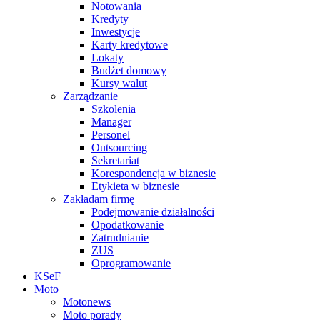
Notowania
Kredyty
Inwestycje
Karty kredytowe
Lokaty
Budżet domowy
Kursy walut
Zarządzanie
Szkolenia
Manager
Personel
Outsourcing
Sekretariat
Korespondencja w biznesie
Etykieta w biznesie
Zakładam firmę
Podejmowanie działalności
Opodatkowanie
Zatrudnianie
ZUS
Oprogramowanie
KSeF
Moto
Motonews
Moto porady