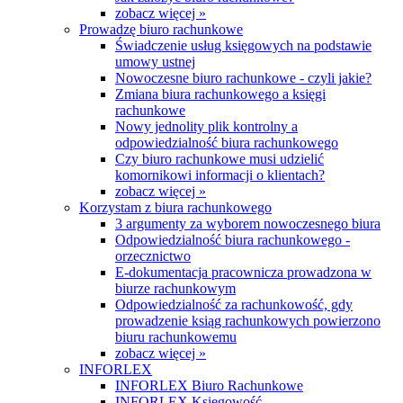
zobacz więcej »
Prowadzę biuro rachunkowe
Świadczenie usług księgowych na podstawie
umowy ustnej
Nowoczesne biuro rachunkowe - czyli jakie?
Zmiana biura rachunkowego a księgi
rachunkowe
Nowy jednolity plik kontrolny a
odpowiedzialność biura rachunkowego
Czy biuro rachunkowe musi udzielić
komornikowi informacji o klientach?
zobacz więcej »
Korzystam z biura rachunkowego
3 argumenty za wyborem nowoczesnego biura
Odpowiedzialność biura rachunkowego -
orzecznictwo
E-dokumentacja pracownicza prowadzona w
biurze rachunkowym
Odpowiedzialność za rachunkowość, gdy
prowadzenie ksiąg rachunkowych powierzono
biuru rachunkowemu
zobacz więcej »
INFORLEX
INFORLEX Biuro Rachunkowe
INFORLEX Księgowość