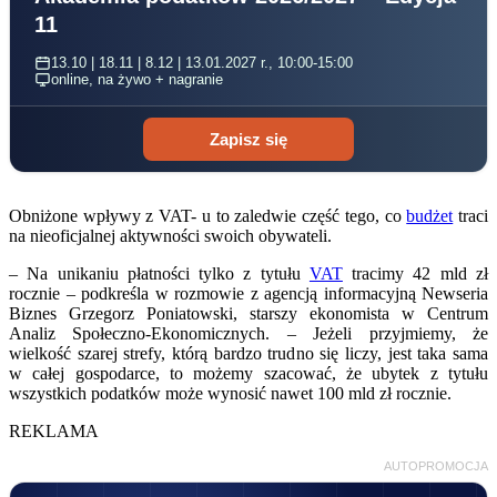
11
13.10 | 18.11 | 8.12 | 13.01.2027 r., 10:00-15:00
online, na żywo + nagranie
Zapisz się
Obniżone wpływy z VAT- u to zaledwie część tego, co
budżet
traci
na nieoficjalnej aktywności swoich obywateli.
– Na unikaniu płatności tylko z tytułu
VAT
tracimy 42 mld zł
rocznie – podkreśla w rozmowie z agencją informacyjną Newseria
Biznes Grzegorz Poniatowski, starszy ekonomista w Centrum
Analiz Społeczno-Ekonomicznych. – Jeżeli przyjmiemy, że
wielkość szarej strefy, którą bardzo trudno się liczy, jest taka sama
w całej gospodarce, to możemy szacować, że ubytek z tytułu
wszystkich podatków może wynosić nawet 100 mld zł rocznie.
REKLAMA
AUTOPROMOCJA