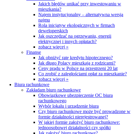
Jakich błędów unikać przy inwestowaniu w
mieszkania?
Najem instytucjonalny – alternatywna wersja
najmu
Rola inicjatyw ekologicznych w firmach
deweloperskich
Jak oszczędzać na ogrzewaniu, energii
elektrycznej i innych opłatach?
zobacz więcej »
Finanse
Jak obniżyć ratę kredytu hipotecznego?
Jak długo Polacy mieszkają z rodzicami?
Ceny prądu w Polsce na przestrzeni 20 lat
Co zrobić z zaległościami opłat za mieszkanie?
zobacz więcej »
Biura rachunkowe
Zakładam biuro rachunkowe
Obowiązkowe ubezpieczenie OC biura
rachunkowego
Wybór lokalu i urządzenie biura
Czy biuro rachunkowe może być prowadzone w
formie działalności nierejestrowanej?
W jakiej formie założyć biuro rachunkowe:
jednoosobowej działalności czy spółki
Jak założyć biuro rachunkowe?