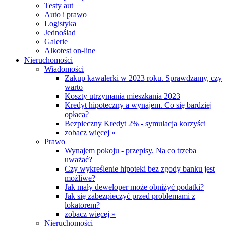
Testy aut
Auto i prawo
Logistyka
Jednoślad
Galerie
Alkotest on-line
Nieruchomości
Wiadomości
Zakup kawalerki w 2023 roku. Sprawdzamy, czy
warto
Koszty utrzymania mieszkania 2023
Kredyt hipoteczny a wynajem. Co się bardziej
opłaca?
Bezpieczny Kredyt 2% - symulacja korzyści
zobacz więcej »
Prawo
Wynajem pokoju - przepisy. Na co trzeba
uważać?
Czy wykreślenie hipoteki bez zgody banku jest
możliwe?
Jak mały deweloper może obniżyć podatki?
Jak się zabezpieczyć przed problemami z
lokatorem?
zobacz więcej »
Nieruchomości