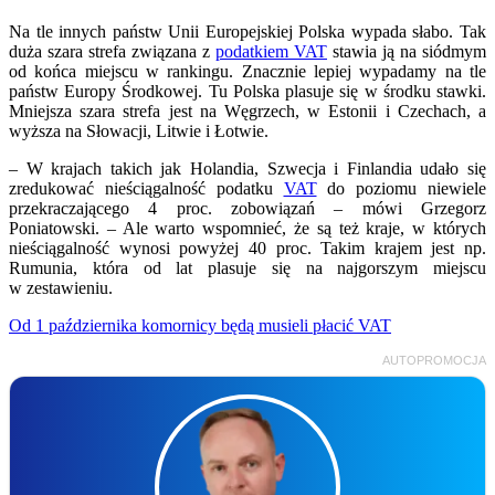
Na tle innych państw Unii Europejskiej Polska wypada słabo. Tak
duża szara strefa związana z
podatkiem VAT
stawia ją na siódmym
od końca miejscu w rankingu. Znacznie lepiej wypadamy na tle
państw Europy Środkowej. Tu Polska plasuje się w środku stawki.
Mniejsza szara strefa jest na Węgrzech, w Estonii i Czechach, a
wyższa na Słowacji, Litwie i Łotwie.
– W krajach takich jak Holandia, Szwecja i Finlandia udało się
zredukować nieściągalność podatku
VAT
do poziomu niewiele
przekraczającego 4 proc. zobowiązań – mówi Grzegorz
Poniatowski. – Ale warto wspomnieć, że są też kraje, w których
nieściągalność wynosi powyżej 40 proc. Takim krajem jest np.
Rumunia, która od lat plasuje się na najgorszym miejscu
w zestawieniu.
Od 1 października komornicy będą musieli płacić VAT
AUTOPROMOCJA