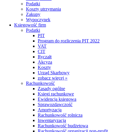
Podatki
Koszty utrzymania
Zakupy
Wypoczynek
Księgowość firm
Podatki
PIT
Program do rozliczenia PIT 2022
VAT
CIT
Ryczałt
Akcyza
Koszty
Urząd Skarbowy
zobacz więcej »
Rachunkowość
Zasady ogólne
Księgi rachunkowe
Ewidencja księgowa
Sprawozdawczość
Amortyzacja
Rachunkowość rolnicza
Inwentaryzacja
Rachunkowość budżetowa
Rachunkowość organizacji non-profit