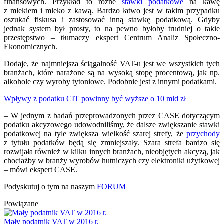
finansowych. Przykład to różne
stawki podatkowe
na kawę
z mlekiem i mleko z kawą. Bardzo łatwo jest w takim przypadku
oszukać fiskusa i zastosować inną stawkę podatkową. Gdyby
jednak system był prosty, to na pewno byłoby trudniej o takie
przestępstwo – tłumaczy ekspert Centrum Analiz Społeczno-
Ekonomicznych.
Dodaje, że najmniejsza ściągalność VAT-u jest we wszystkich tych
branżach, które narażone są na wysoką stopę procentową, jak np.
alkohole czy wyroby tytoniowe. Podobnie jest z innymi podatkami.
Wpływy z podatku CIT powinny być wyższe o 10 mld zł
– W jednym z badań przeprowadzonych przez CASE dotyczącym
podatku akcyzowego udowodniliśmy, że dalsze zwiększanie stawki
podatkowej na tyle zwiększa wielkość szarej strefy, że
przychody
z tytułu podatków będą się zmniejszały. Szara strefa bardzo się
rozwijała również w kilku innych branżach, nieobjętych akcyzą, jak
chociażby w branży wyrobów hutniczych czy elektroniki użytkowej
– mówi ekspert CASE.
Podyskutuj o tym na naszym
FORUM
Powiązane
Mały podatnik VAT w 2016 r.