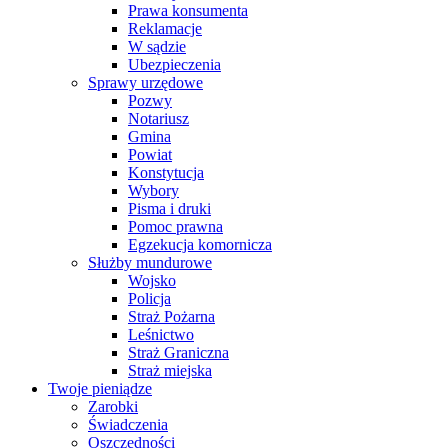
Prawa konsumenta
Reklamacje
W sądzie
Ubezpieczenia
Sprawy urzędowe
Pozwy
Notariusz
Gmina
Powiat
Konstytucja
Wybory
Pisma i druki
Pomoc prawna
Egzekucja komornicza
Służby mundurowe
Wojsko
Policja
Straż Pożarna
Leśnictwo
Straż Graniczna
Straż miejska
Twoje pieniądze
Zarobki
Świadczenia
Oszczędności