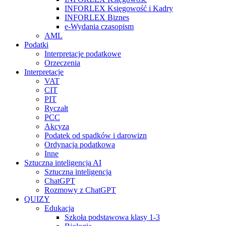
INFORLEX Księgowość i Kadry
INFORLEX Biznes
e-Wydania czasopism
AML
Podatki
Interpretacje podatkowe
Orzeczenia
Interpretacje
VAT
CIT
PIT
Ryczałt
PCC
Akcyza
Podatek od spadków i darowizn
Ordynacja podatkowa
Inne
Sztuczna inteligencja AI
Sztuczna inteligencja
ChatGPT
Rozmowy z ChatGPT
QUIZY
Edukacja
Szkoła podstawowa klasy 1-3