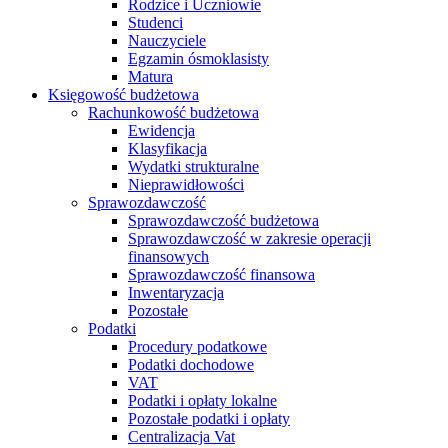
Rodzice i Uczniowie
Studenci
Nauczyciele
Egzamin ósmoklasisty
Matura
Księgowość budżetowa
Rachunkowość budżetowa
Ewidencja
Klasyfikacja
Wydatki strukturalne
Nieprawidłowości
Sprawozdawczość
Sprawozdawczość budżetowa
Sprawozdawczość w zakresie operacji
finansowych
Sprawozdawczość finansowa
Inwentaryzacja
Pozostałe
Podatki
Procedury podatkowe
Podatki dochodowe
VAT
Podatki i opłaty lokalne
Pozostałe podatki i opłaty
Centralizacja Vat