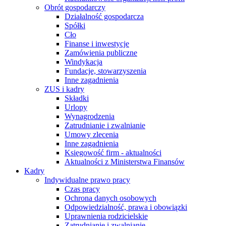
Obrót gospodarczy
Działalność gospodarcza
Spółki
Cło
Finanse i inwestycje
Zamówienia publiczne
Windykacja
Fundacje, stowarzyszenia
Inne zagadnienia
ZUS i kadry
Składki
Urlopy
Wynagrodzenia
Zatrudnianie i zwalnianie
Umowy zlecenia
Inne zagadnienia
Księgowość firm - aktualności
Aktualności z Ministerstwa Finansów
Kadry
Indywidualne prawo pracy
Czas pracy
Ochrona danych osobowych
Odpowiedzialność, prawa i obowiązki
Uprawnienia rodzicielskie
Zatrudnianie i zwalnianie