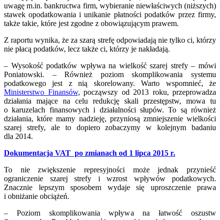
uwagę m.in. bankructwa firm, wybieranie niewłaściwych (niższych)
stawek opodatkowania i unikanie płatności podatków przez firmy,
także takie, które jest zgodne z obowiązującym prawem.
Z raportu wynika, że za szarą strefę odpowiadają nie tylko ci, którzy
nie płacą podatków, lecz także ci, którzy je nakładają.
– Wysokość podatków wpływa na wielkość szarej strefy – mówi
Poniatowski. – Również poziom skomplikowania systemu
podatkowego jest z nią skorelowany. Warto wspomnieć, że
Ministerstwo Finansów
, począwszy od 2013 roku, przeprowadza
działania mające na celu redukcję skali przestępstw, mowa tu
o karuzelach finansowych i działalności słupów. To są również
działania, które mamy nadzieję, przyniosą zmniejszenie wielkości
szarej strefy, ale to dopiero zobaczymy w kolejnym badaniu
dla 2014.
Dokumentacja VAT po zmianach od 1 lipca 2015 r.
To nie zwiększenie represyjności może jednak przynieść
ograniczenie szarej strefy i wzrost wpływów podatkowych.
Znacznie lepszym sposobem wydaje się uproszczenie prawa
i obniżanie obciążeń.
– Poziom skomplikowania wpływa na łatwość oszustw