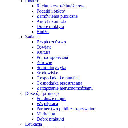
Finanse
Rachunkowość budżetowa
Podatki i opłaty
Zamówienia publiczne
Audyt i kontrola
Dobre praktyki
Budżet
Zadania
Bezpieczeństwo
Oświata
Kultura
Pomoc społeczna
Zdrowie
Sport i turystyka
Środowisko
Gospodarka komunalna
Gospodarka przestrzenna
Zarządzanie nieruchomościami
Rozwój i promocja
Fundusze unijne
Współpraca
Partnerstwo publiczno-prywatne
Marketing
Dobre praktyki
Edukacja