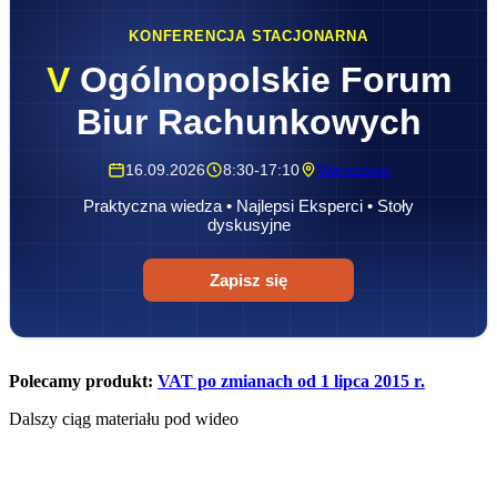
KONFERENCJA STACJONARNA
V
Ogólnopolskie Forum
Biur Rachunkowych
16.09.2026
8:30-17:10
Warszawa
Praktyczna wiedza • Najlepsi Eksperci • Stoły
dyskusyjne
Zapisz się
Polecamy produkt:
VAT po zmianach od 1 lipca 2015 r.
Dalszy ciąg materiału pod wideo