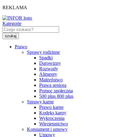
REKLAMA
Kategorie
Prawo
Sprawy rodzinne
Spadki
Darowizny
Rozwody
Alimenty
Małżeństwo
Prawa seniora
Pomoc społeczna
500 plus 800 plus
Sprawy karne
Prawo karne
Kodeks karny
Wykroczenia
Więziennictwo
Konsument i umowy
Umowy