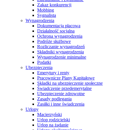
Zakaz konkurencji
Mobbing
Sygnalista
Wynagrodzenia
Dokumentacja płacowa
Działalność socjalna
Ochrona wynagrodzenia
Podróże służbowe
Rozliczanie wynagrodzeń
Składniki wynagrodzenia
Wynagrodzenie minimalne
Podatki
Ubezpieczenia
Emerytury i renty
Pracownicze Plany Kapitałowe
Składki na ubezpieczenie społeczne
Świadczenie przedemerytalne
Ubezpieczenie zdrowotne
Zasady podlegania
Zasiłki i inne świadczenia
Urlopy
Macierzyński
Urlop rodzicielski
Urlop na żądanie