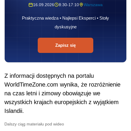
16.09.2026
8:30-17:10
Warszawa
Praktyczna wiedza • Najlepsi Eksperci • Stoły
dyskusyjne
Zapisz się
Z informacji dostępnych na portalu
WorldTimeZone.com wynika, że rozróżnienie
na czas letni i zimowy obowiązuje we
wszystkich krajach europejskich z wyjątkiem
Islandii.
Dalszy ciąg materiału pod wideo