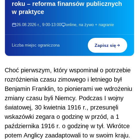
roku – reforma finansów publicznych
w praktyce
26.08.2026 r., 9:00-13:00
online, na żywo + nagranie
Liczba miejsc ograniczona
Zapisz się
Choć pierwszym, który wspominał o potrzebie
rozróżnienia czasu zimowego i letniego był
Benjamin Franklin, to pionierami we wdrożeniu
zmiany czasu byli Niemcy. Podczas I wojny
światowej, 30 kwietnia 1916 r., przesunęli
wskazówki zegara o godzinę w przód, a 1
października 1916 r. o godzinę w tył. Wkrótce
potem Anglicy zaadaptowali to w swoim kraju.