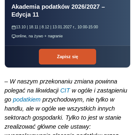
Akademia podatków 2026/2027 –
Edycja 11
13.10 | 18.11 | 8.12 | 13.01.2027 r., 10:00-15:00
online, na żywo + nagranie
Zapisz się
–
W naszym przekonaniu zmiana powinna
polegać na likwidacji
CIT
w ogóle i zastąpieniu
go
podatkiem
przychodowym, nie tylko w
handlu, ale w ogóle we wszystkich innych
sektorach gospodarki. Tylko to jest w stanie
zrealizować główne cele ustawy: