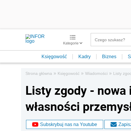
Kategorie
Księgowość
Kadry
Biznes
S
»
»
»
Strona główna
Księgowość
Wiadomości
Listy zgo
Listy zgody - nowa 
własności przemys
Subskrybuj nas na Youtube
Zapisz