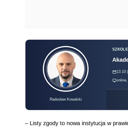
SZKOLE
Akade
13.10 |
online
Radosław Kowalski
– Listy zgody to nowa instytucja w prawi