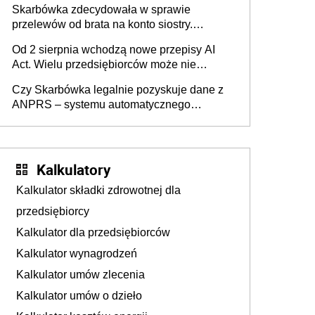
Skarbówka zdecydowała w sprawie
przelewów od brata na konto siostry.
Pieniądze z emerytury mamy wyglądały jak
Od 2 sierpnia wchodzą nowe przepisy AI
darowizna, ale podatku jednak nie będzie
Act. Wielu przedsiębiorców może nie
wiedzieć, że dotyczą także ich
Czy Skarbówka legalnie pozyskuje dane z
ANPRS – systemu automatycznego
rozpoznawania tablic rejestracyjnych
pojazdów z kamer drogowych?
Kalkulatory
Kalkulator składki zdrowotnej dla
przedsiębiorcy
Kalkulator dla przedsiębiorców
Kalkulator wynagrodzeń
Kalkulator umów zlecenia
Kalkulator umów o dzieło