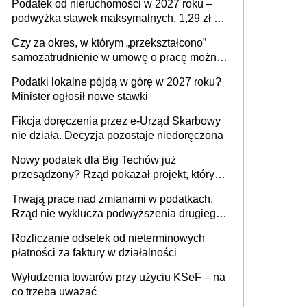
Podatek od nieruchomości w 2027 roku –
podwyżka stawek maksymalnych. 1,29 zł za
1 m2 mieszkania, 36,49 zł za 1 m2
Czy za okres, w którym „przekształcono”
budynków i lokali związanych z
samozatrudnienie w umowę o pracę można
prowadzeniem działalności gospodarczej
wystawić faktury korygujące? Rozwiązanie
Podatki lokalne pójdą w górę w 2027 roku?
umowy cywilnoprawnej jedynym
Minister ogłosił nowe stawki
racjonalnym wyjściem
Fikcja doręczenia przez e-Urząd Skarbowy
nie działa. Decyzja pozostaje niedoręczona
Nowy podatek dla Big Techów już
przesądzony? Rząd pokazał projekt, który
może zmienić zasady gry w Polsce
Trwają prace nad zmianami w podatkach.
Rząd nie wyklucza podwyższenia drugiego
progu PIT
Rozliczanie odsetek od nieterminowych
płatności za faktury w działalności
Wyłudzenia towarów przy użyciu KSeF – na
co trzeba uważać