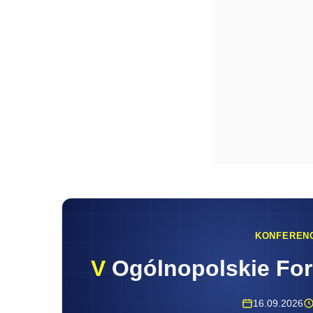
KONFEREN
V
Ogólnopolskie Fo
16.09.2026