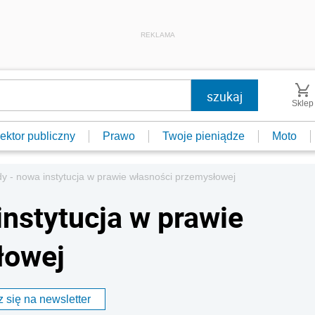
REKLAMA
Sklep
ektor publiczny
Prawo
Twoje pieniądze
Moto
dy - nowa instytucja w prawie własności przemysłowej
instytucja w prawie
łowej
 się na newsletter