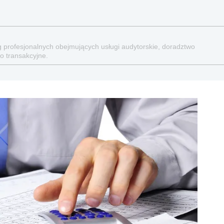
g profesjonalnych obejmujących usługi audytorskie, doradztwo
o transakcyjne.