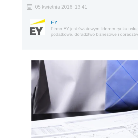
05 kwietnia 2016, 13:41
EY
Firma EY jest światowym liderem rynku usłu
podatkowe, doradztwo biznesowe i doradztw