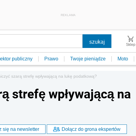
REKLAMA
Sklep
ektor publiczny
Prawo
Twoje pieniądze
Moto
iczyć szarą strefę wpływającą na lukę podatkową?
rą strefę wpływającą na
 się na newsletter
Dołącz do grona ekspertów