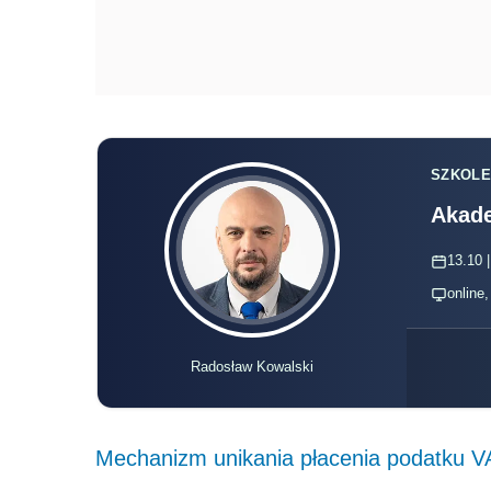
SZKOLE
Akade
13.10 |
online
Radosław Kowalski
Mechanizm unikania płacenia podatku V