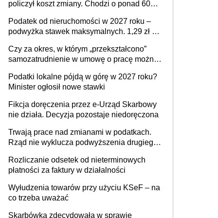
policzył koszt zmiany. Chodzi o ponad 60
mld zł
Podatek od nieruchomości w 2027 roku –
podwyżka stawek maksymalnych. 1,29 zł za
1 m2 mieszkania, 36,49 zł za 1 m2
Czy za okres, w którym „przekształcono”
budynków i lokali związanych z
samozatrudnienie w umowę o pracę można
prowadzeniem działalności gospodarczej
wystawić faktury korygujące? Rozwiązanie
Podatki lokalne pójdą w górę w 2027 roku?
umowy cywilnoprawnej jedynym
Minister ogłosił nowe stawki
racjonalnym wyjściem
Fikcja doręczenia przez e-Urząd Skarbowy
nie działa. Decyzja pozostaje niedoręczona
Trwają prace nad zmianami w podatkach.
Rząd nie wyklucza podwyższenia drugiego
progu PIT
Rozliczanie odsetek od nieterminowych
płatności za faktury w działalności
Wyłudzenia towarów przy użyciu KSeF – na
co trzeba uważać
Skarbówka zdecydowała w sprawie