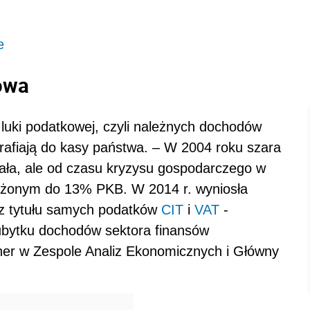
e
kowa
luki podatkowej, czyli należnych dochodów
trafiają do kasy państwa. – W 2004 roku szara
ała, ale od czasu kryzysu gospodarczego w
liżonym do 13% PKB. W 2014 r. wyniosła
o z tytułu samych podatków
CIT
i
VAT
-
 ubytku dochodów sektora finansów
ner w Zespole Analiz Ekonomicznych i Główny