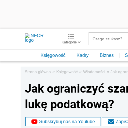
Kategorie
Księgowość
Kadry
Biznes
S
»
»
»
Strona główna
Księgowość
Wiadomości
Jak ogran
Jak ograniczyć sza
lukę podatkową?
Subskrybuj nas na Youtube
Zapisz