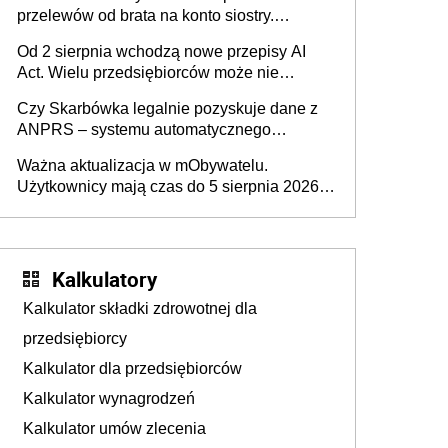
przelewów od brata na konto siostry.
Pieniądze z emerytury mamy wyglądały jak
Od 2 sierpnia wchodzą nowe przepisy AI
darowizna, ale podatku jednak nie będzie
Act. Wielu przedsiębiorców może nie
wiedzieć, że dotyczą także ich
Czy Skarbówka legalnie pozyskuje dane z
ANPRS – systemu automatycznego
rozpoznawania tablic rejestracyjnych
Ważna aktualizacja w mObywatelu.
pojazdów z kamer drogowych?
Użytkownicy mają czas do 5 sierpnia 2026
roku
Kalkulatory
Kalkulator składki zdrowotnej dla
przedsiębiorcy
Kalkulator dla przedsiębiorców
Kalkulator wynagrodzeń
Kalkulator umów zlecenia