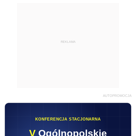
REKLAMA
AUTOPROMOCJA
KONFERENCJA STACJONARNA
V
Ogólnopolskie