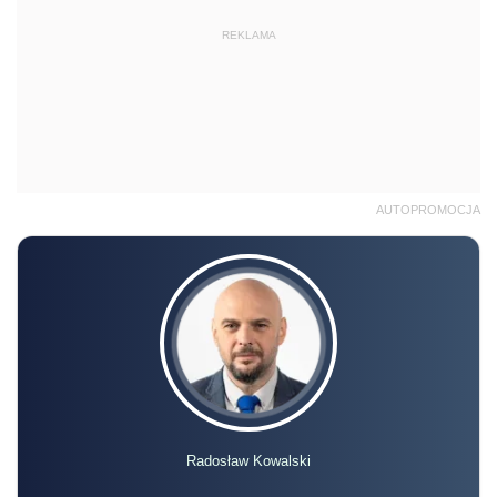
REKLAMA
AUTOPROMOCJA
Radosław Kowalski