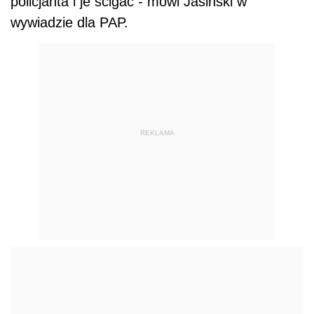
policjanta i je ścigać - mówi Jasiński w
wywiadzie dla PAP.
REKLAMA