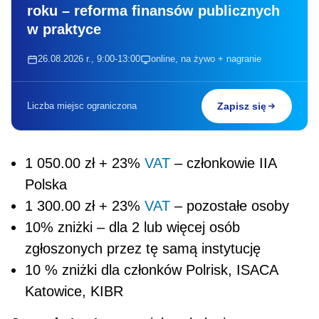
roku – reforma finansów publicznych
w praktyce
26.08.2026 r., 9:00-13:00
online, na żywo + nagranie
Liczba miejsc ograniczona
Zapisz się
1 050.00 zł + 23%
VAT
– członkowie IIA
Polska
1 300.00 zł + 23%
VAT
– pozostałe osoby
10% zniżki – dla 2 lub więcej osób
zgłoszonych przez tę samą instytucję
10 % zniżki dla członków Polrisk, ISACA
Katowice, KIBR