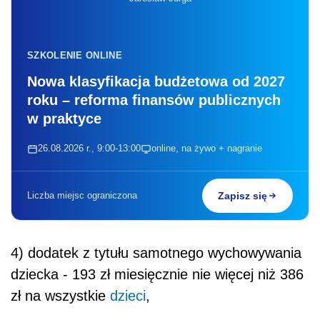
SZKOLENIE ONLINE
Nowa klasyfikacja budżetowa od 2027
roku – reforma finansów publicznych
w praktyce
26.08.2026 r., 9:00-13:00
online, na żywo + nagranie
Liczba miejsc ograniczona
Zapisz się
4) dodatek z tytułu samotnego wychowywania
dziecka - 193 zł miesięcznie nie więcej niż 386
zł na wszystkie
dzieci
,