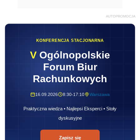
AUTOPROMOCJA
KONFERENCJA STACJONARNA
V
Ogólnopolskie
Forum Biur
Rachunkowych
16.09.2026
8:30-17:10
Warszawa
Praktyczna wiedza • Najlepsi Eksperci • Stoły
dyskusyjne
Zapisz się