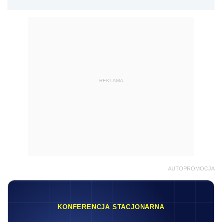
REKLAMA
AUTOPROMOCJA
KONFERENCJA STACJONARNA