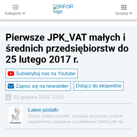
Kategorie
Serwisy
Pierwsze JPK_VAT małych i
średnich przedsiębiorstw do
25 lutego 2017 r.
Subskrybuj nas na Youtube
Dołącz do ekspertów
Zapisz się na newsletter
02 grudnia 2016, 13:15
Łatwe podatki
Portal „Łatwe podatki” pozwala zrozumieć trudne
zagadnienia związane z podatkami (takimi jak np.
VAT, CIT czy PIT) w sposób stosunkowo
przystępny, podparty ciekawymi przykładami.