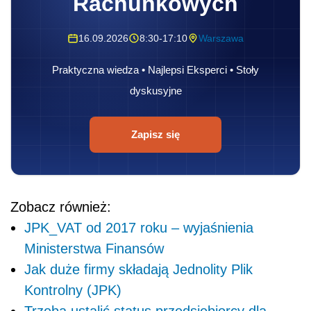
Rachunkowych
16.09.2026
8:30-17:10
Warszawa
Praktyczna wiedza • Najlepsi Eksperci • Stoły
dyskusyjne
Zapisz się
Zobacz również:
JPK_VAT od 2017 roku – wyjaśnienia
Ministerstwa Finansów
Jak duże firmy składają Jednolity Plik
Kontrolny (JPK)