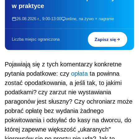
w praktyce
26.08.2026 r., 9:00-13:00
online, na żywo + nagranie
Liczba miejsc ograniczona
Zapisz się
Pojawiają się z tych komentarzy konkretne
pytania podatkowe: czy
opłata
ta powinna
zostać opodatkowania, a jeśli tak, to jakimi
podatkami?
czy zarzut nie wystawiania
paragonów jest słuszny? Czy ochroniarz może
pobrać opłatę bez wydania żadnego
pokwitowania i odsyłać do kasy na dworcu, do
której zapewne większość „ukaranych”
kierowców się po prostu nie uda? Jak to