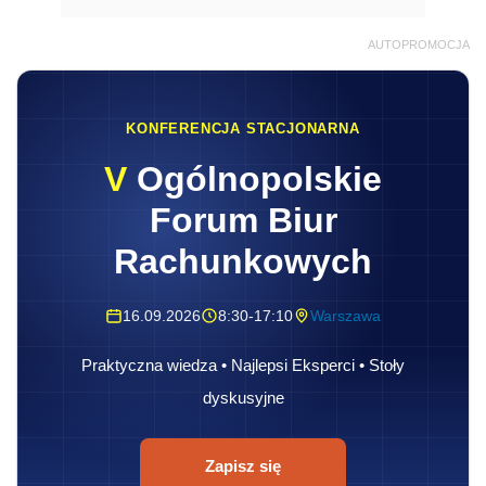
AUTOPROMOCJA
KONFERENCJA STACJONARNA
V
Ogólnopolskie
Forum Biur
Rachunkowych
16.09.2026
8:30-17:10
Warszawa
Praktyczna wiedza • Najlepsi Eksperci • Stoły
dyskusyjne
Zapisz się