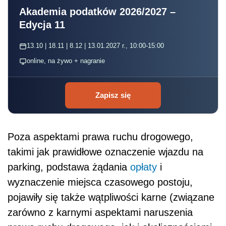
Akademia podatków 2026/2027 –
Edycja 11
13.10 | 18.11 | 8.12 | 13.01.2027 r., 10:00-15:00
online, na żywo + nagranie
Zapisz się
Poza aspektami prawa ruchu drogowego,
takimi jak prawidłowe oznaczenie wjazdu na
parking, podstawa żądania
opłaty
i
wyznaczenie miejsca czasowego postoju,
pojawiły się także wątpliwości karne (związane
zarówno z karnymi aspektami naruszenia