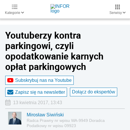
Kategorie
Serwisy
Youtuberzy kontra
parkingowi, czyli
opodatkowanie karnych
opłat parkingowych
Subskrybuj nas na Youtube
Dołącz do ekspertów
Zapisz się na newsletter
13 kwietnia 2017, 13:43
Mirosław Siwiński
Radca Prawny nr wpisu WA-9949 Doradca
Podatkowy nr wpisu 09923