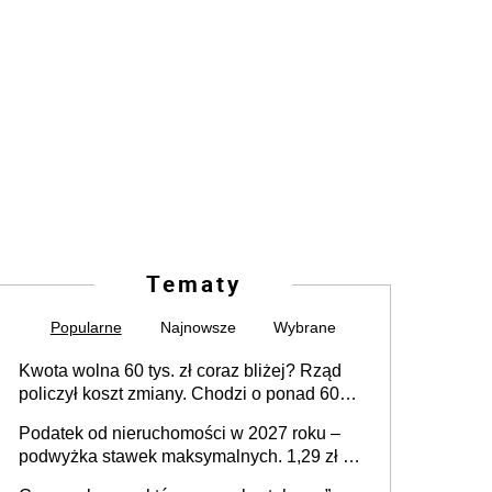
Tematy
Popularne
Najnowsze
Wybrane
Kwota wolna 60 tys. zł coraz bliżej? Rząd
policzył koszt zmiany. Chodzi o ponad 60
mld zł
Podatek od nieruchomości w 2027 roku –
podwyżka stawek maksymalnych. 1,29 zł za
1 m2 mieszkania, 36,49 zł za 1 m2