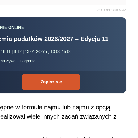
AUTOPROMOCJA
NIE ONLINE
mia podatków 2026/2027 – Edycja 11
 18.11 | 8.12 | 13.01.2027 r., 10:00-15:00
, na żywo + nagranie
Zapisz się
ępne w formule najmu lub najmu z opcją
realizował wiele innych zadań związanych z