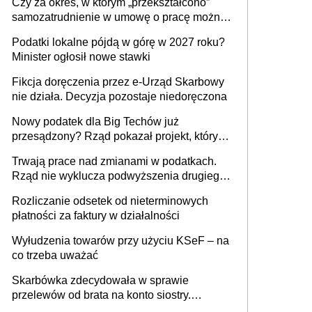
Czy za okres, w którym „przekształcono”
budynków i lokali związanych z
samozatrudnienie w umowę o pracę można
prowadzeniem działalności gospodarczej
wystawić faktury korygujące? Rozwiązanie
Podatki lokalne pójdą w górę w 2027 roku?
umowy cywilnoprawnej jedynym
Minister ogłosił nowe stawki
racjonalnym wyjściem
Fikcja doręczenia przez e-Urząd Skarbowy
nie działa. Decyzja pozostaje niedoręczona
Nowy podatek dla Big Techów już
przesądzony? Rząd pokazał projekt, który
może zmienić zasady gry w Polsce
Trwają prace nad zmianami w podatkach.
Rząd nie wyklucza podwyższenia drugiego
progu PIT
Rozliczanie odsetek od nieterminowych
płatności za faktury w działalności
Wyłudzenia towarów przy użyciu KSeF – na
co trzeba uważać
Skarbówka zdecydowała w sprawie
przelewów od brata na konto siostry.
Pieniądze z emerytury mamy wyglądały jak