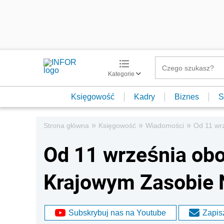
Kategorie
Księgowość
Kadry
Biznes
S
»
»
»
Strona główna
Księgowość
Wiadomości
Od 11 wr
Od 11 września obo
Krajowym Zasobie 
Subskrybuj nas na Youtube
Zapisz