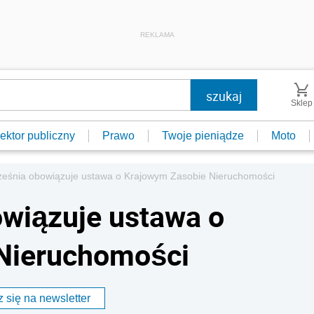
REKLAMA
Sklep
ektor publiczny
Prawo
Twoje pieniądze
Moto
ześnia obowiązuje ustawa o Krajowym Zasobie Nieruchomości
wiązuje ustawa o
Nieruchomości
 się na newsletter