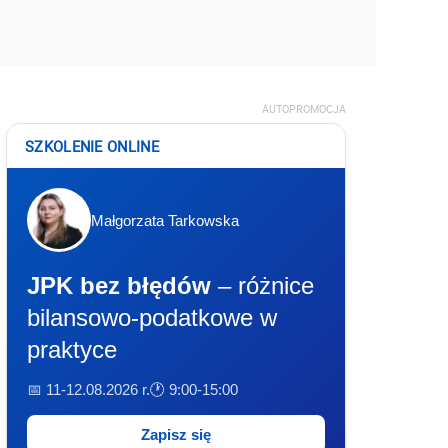
AUTOPROMOCJA
SZKOLENIE ONLINE
Małgorzata Tarkowska
JPK bez błędów
– różnice
bilansowo-podatkowe w
praktyce
📅 11-12.08.2026 r.
🕐 9:00-15:00
Zapisz się