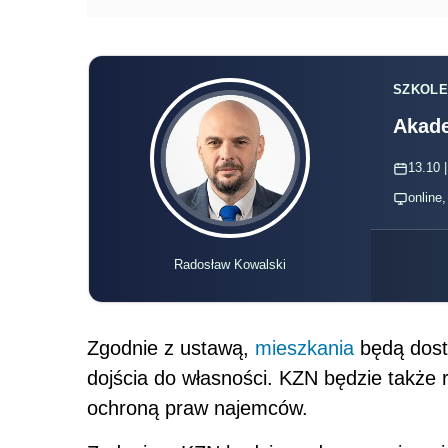
SZKOLE
Akade
13.10 |
online
Radosław Kowalski
Zgodnie z ustawą,
mieszkania
będą dost
dojścia do własności. KZN będzie także 
ochroną praw najemców.