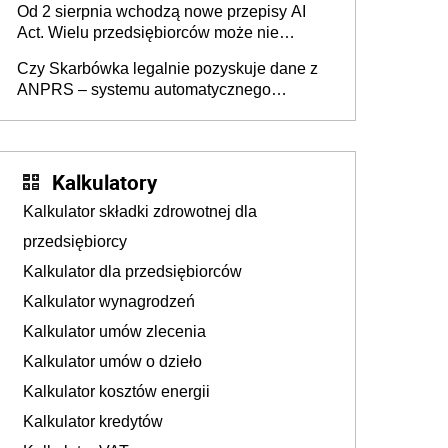
Od 2 sierpnia wchodzą nowe przepisy AI
darowizna, ale podatku jednak nie będzie
Act. Wielu przedsiębiorców może nie
wiedzieć, że dotyczą także ich
Czy Skarbówka legalnie pozyskuje dane z
ANPRS – systemu automatycznego
rozpoznawania tablic rejestracyjnych
pojazdów z kamer drogowych?
Kalkulatory
Kalkulator składki zdrowotnej dla
przedsiębiorcy
Kalkulator dla przedsiębiorców
Kalkulator wynagrodzeń
Kalkulator umów zlecenia
Kalkulator umów o dzieło
Kalkulator kosztów energii
Kalkulator kredytów