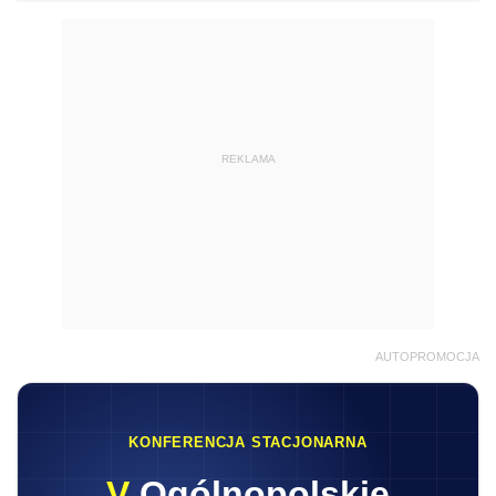
REKLAMA
AUTOPROMOCJA
KONFERENCJA STACJONARNA
V
Ogólnopolskie