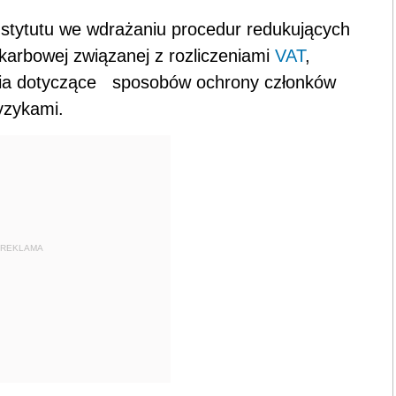
nstytutu we wdrażaniu procedur redukujących
skarbowej związanej z rozliczeniami
VAT
,
ia dotyczące sposobów ochrony członków
yzykami.
REKLAMA