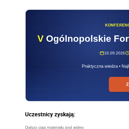
KONFEREN
V
Ogólnopolskie Fo
16.09.2026
Praktyczna wiedza • Najl
Z
Uczestnicy zyskają:
Dalszy ciąg materiału pod wideo