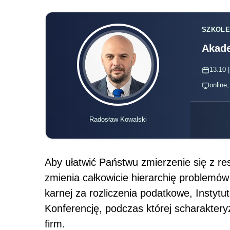
SZKOLE
Akade
13.10 |
online
Radosław Kowalski
Aby ułatwić Państwu zmierzenie się z re
zmienia całkowicie hierarchię problemów
karnej za rozliczenia podatkowe, Instyt
Konferencję, podczas której scharakter
firm.