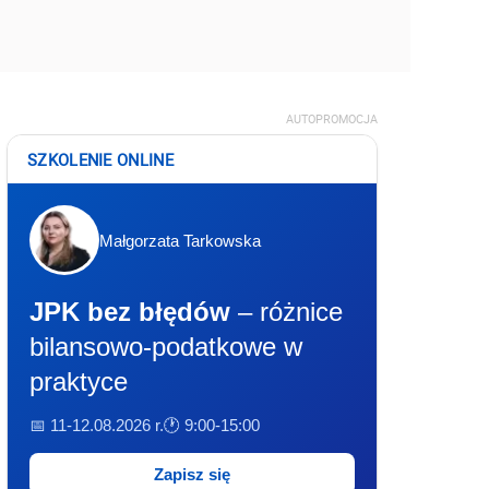
AUTOPROMOCJA
SZKOLENIE ONLINE
Małgorzata Tarkowska
JPK bez błędów
– różnice
bilansowo-podatkowe w
praktyce
📅 11-12.08.2026 r.
🕐 9:00-15:00
Zapisz się