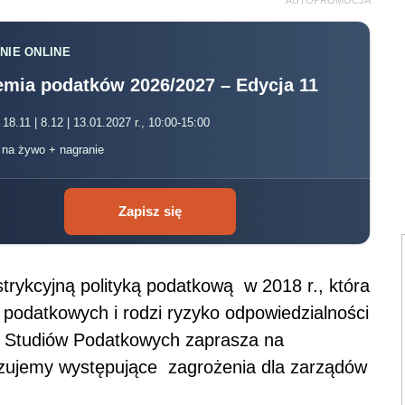
AUTOPROMOCJA
NIE ONLINE
mia podatków 2026/2027 – Edycja 11
 18.11 | 8.12 | 13.01.2027 r., 10:00-15:00
, na żywo + nagranie
Zapisz się
strykcyjną polityką podatkową w 2018 r., która
 podatkowych i rodzi ryzyko odpowiedzialności
ut Studiów Podatkowych zaprasza na
yzujemy występujące zagrożenia dla zarządów