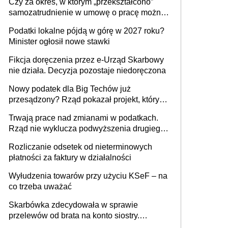
Czy za okres, w którym „przekształcono”
budynków i lokali związanych z
samozatrudnienie w umowę o pracę można
prowadzeniem działalności gospodarczej
wystawić faktury korygujące? Rozwiązanie
Podatki lokalne pójdą w górę w 2027 roku?
umowy cywilnoprawnej jedynym
Minister ogłosił nowe stawki
racjonalnym wyjściem
Fikcja doręczenia przez e-Urząd Skarbowy
nie działa. Decyzja pozostaje niedoręczona
Nowy podatek dla Big Techów już
przesądzony? Rząd pokazał projekt, który
może zmienić zasady gry w Polsce
Trwają prace nad zmianami w podatkach.
Rząd nie wyklucza podwyższenia drugiego
progu PIT
Rozliczanie odsetek od nieterminowych
płatności za faktury w działalności
Wyłudzenia towarów przy użyciu KSeF – na
co trzeba uważać
Skarbówka zdecydowała w sprawie
przelewów od brata na konto siostry.
Pieniądze z emerytury mamy wyglądały jak