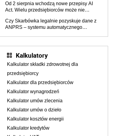
Od 2 sierpnia wchodzą nowe przepisy AI
darowizna, ale podatku jednak nie będzie
Act. Wielu przedsiębiorców może nie
wiedzieć, że dotyczą także ich
Czy Skarbówka legalnie pozyskuje dane z
ANPRS – systemu automatycznego
rozpoznawania tablic rejestracyjnych
pojazdów z kamer drogowych?
Kalkulatory
Kalkulator składki zdrowotnej dla
przedsiębiorcy
Kalkulator dla przedsiębiorców
Kalkulator wynagrodzeń
Kalkulator umów zlecenia
Kalkulator umów o dzieło
Kalkulator kosztów energii
Kalkulator kredytów