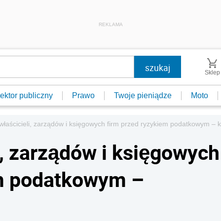
REKLAMA
Sklep
ektor publiczny
Prawo
Twoje pieniądze
Moto
łaścicieli, zarządów i księgowych firm przed ryzykiem podatkowym – 
i, zarządów i księgowych
em podatkowym –