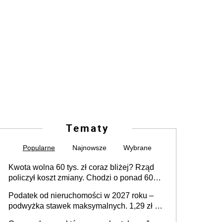
Tematy
Popularne
Najnowsze
Wybrane
Kwota wolna 60 tys. zł coraz bliżej? Rząd
policzył koszt zmiany. Chodzi o ponad 60
mld zł
Podatek od nieruchomości w 2027 roku –
podwyżka stawek maksymalnych. 1,29 zł za
1 m2 mieszkania, 36,49 zł za 1 m2