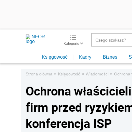
Kategorie
Księgowość
Kadry
Biznes
S
»
»
»
Strona główna
Księgowość
Wiadomości
Ochrona w
Ochrona właściciel
firm przed ryzyki
konferencja ISP