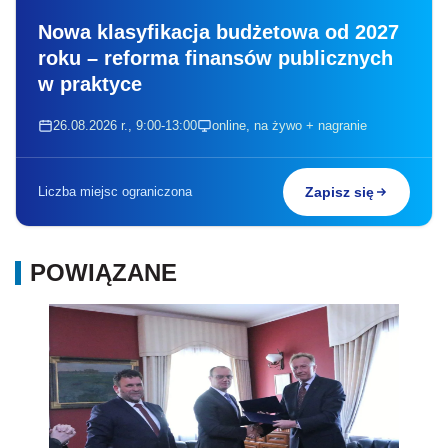
Nowa klasyfikacja budżetowa od 2027
roku – reforma finansów publicznych
w praktyce
26.08.2026 r., 9:00-13:00
online, na żywo + nagranie
Liczba miejsc ograniczona
Zapisz się
POWIĄZANE