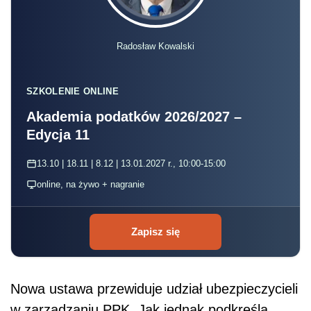
Zapisz się
Nowa ustawa przewiduje udział ubezpieczycieli
w zarządzaniu PPK. Jak jednak podkreśla
prezes PIU, przy tym kształcie przepisów
udział ubezpieczycieli będzie czysto
teoretyczny. Ubezpieczyciele są bowiem
obciążeni podatkiem od aktywów, a do
podstawy opodatkowania ustawa zalicza
wszystkie aktywa, w tym także środki
gromadzone w ramach PPK. Stopa
opodatkowania jest wyższa od proponowanego
limitu kosztów za
zarządzanie
w umowach