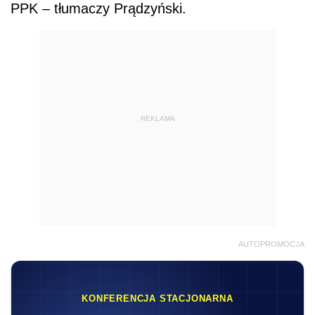
AUTOPROMOCJA
KONFERENCJA STACJONARNA
V
Ogólnopolskie
Forum Biur
Rachunkowych
16.09.2026
8:30-17:10
Warszawa
Praktyczna wiedza • Najlepsi Eksperci • Stoły
dyskusyjne