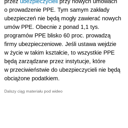
obciążone podatkiem.
Dalszy ciąg materiału pod wideo
– Jest oczywiste, że w bardzo krótkim
terminie, prawdopodobnie około roku,
ubezpieczyciele będą musieli przekształcić
dzisiejsze PPE w nowe, ponieważ
opłata