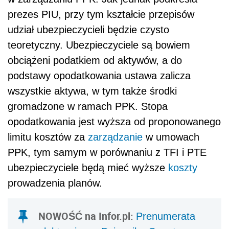
PPK, tym samym w porównaniu z TFI i PTE
ubezpieczyciele będą mieć wyższe
koszty
prowadzenia planów.
NOWOŚĆ na Infor.pl:
Prenumerata
elektroniczna Dziennika Gazety
Prawnej KUP TERAZ!
– Ubezpieczyciele są obciążeni
podatkiem od
aktywów
. To podatek płacony przez instytucje
finansowe i wszystkie aktywa ubezpieczycieli
podlegają obecnie temu podatkowi. Jeżeli
nie będzie on zniesiony w tej części aktywów
gromadzonych w ramach PPK i w ramach