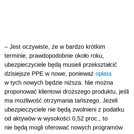
w tych nowych będzie niższa. Nie można
proponować klientowi droższego produktu, jeśli
ma możliwość otrzymania tańszego. Jeżeli
ubezpieczyciele nie będą zwolnieni z podatku
od aktywów w wysokości 0,52 proc., to
nie będą mogli oferować nowych programów
emerytalnych obciążonych opłatą 0,6 proc. To
ekonomicznie nieopłacalne. Dlatego w części
nowych PPE również wnioskujemy do
Ministerstwa Finansów o zwolnienie
ubezpieczycieli z podatku – mówi prezes PIU.
Zobacz również:
Duże zmiany w podatkach - najbliższe plany
Ministerstwa Finansów
Opodatkowaniu CIT brakuje stabilności