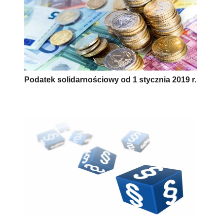
Zmiany podatkowe 2018 – najważniejsze
problemy w praktyce
AUTOPROMOCJA
Źródło:
Newseria.pl
podatek bankowy
podatki