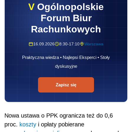
Zapisz się
Nowa ustawa o PPK ogranicza też do 0,6
proc.
koszty
i opłaty pobierane
przez
ubezpieczycieli
przy nowych umowach
o prowadzenie PPE. Tym samym zakłady
ubezpieczeń nie będą mogły zawierać nowych
umów PPE. Obecnie z ponad 1,1 tys.
programów PPE blisko 60 proc. prowadzą
firmy ubezpieczeniowe. Jeśli ustawa wejdzie
w życie w takim kształcie, to wszystkie PPE
będą zarządzane przez instytucje, które
w przeciwieństwie do ubezpieczycieli nie będą