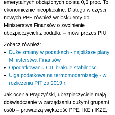
Ulga podatkowa na termomodernizację - w
rozliczeniu PIT za 2019 r.
Jak ocenia Prądzyński, ubezpieczyciele mają
doświadczenie w zarządzaniu dużymi grupami
osób – prowadzą większość PPE, IKE i IKZE,
oraz łączeniu różnych produktów. Tak samo
mogłyby zrobić w przypadku PPK i dołączyć
dodatkowe usługi, np. płacić
składki
za
pracownika w czasie jego choroby.
– Dla młodych ludzi, dla których
długoterminowe
oszczędzanie
emerytalne jest
abstrakcyjne, ten element ochronny może
mieć bezpośredni, konkretny wymiar. Także
zaletą uczestniczenia ubezpieczycieli w tym