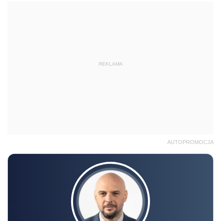
AUTOPROMOCJA
Radosław Kowalski
SZKOLENIE ONLINE
Akademia podatków 2026/2027 –
Edycja 11
13.10 | 18.11 | 8.12 | 13.01.2027 r., 10:00-15:00
online, na żywo + nagranie