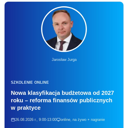
SZKOLENIE ONLINE
Nowa klasyfikacja budżetowa od 2027
roku – reforma finansów publicznych
w praktyce
26.08.2026 r., 9:00-13:00
online, na żywo + nagranie
Liczba miejsc ograniczona
Zapisz się
Prezes PIU podkreśla, że zwolnienie z podatku
od aktywów środków gromadzonych w PPK
i nowych PPE będzie neutralne z punktu
widzenia budżetu państwa.