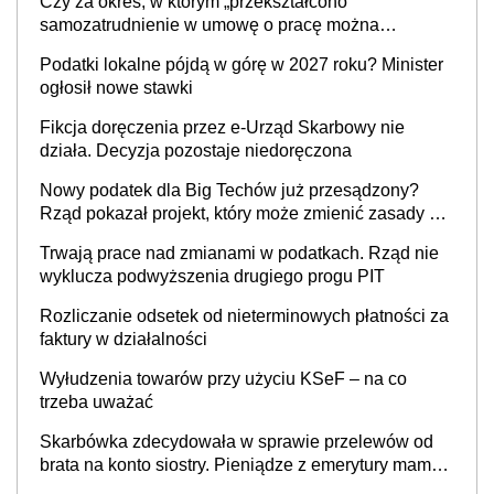
Czy za okres, w którym „przekształcono”
prowadzeniem działalności gospodarczej
samozatrudnienie w umowę o pracę można
wystawić faktury korygujące? Rozwiązanie umowy
Podatki lokalne pójdą w górę w 2027 roku? Minister
cywilnoprawnej jedynym racjonalnym wyjściem
ogłosił nowe stawki
Fikcja doręczenia przez e-Urząd Skarbowy nie
działa. Decyzja pozostaje niedoręczona
Nowy podatek dla Big Techów już przesądzony?
Rząd pokazał projekt, który może zmienić zasady gry
w Polsce
Trwają prace nad zmianami w podatkach. Rząd nie
wyklucza podwyższenia drugiego progu PIT
Rozliczanie odsetek od nieterminowych płatności za
faktury w działalności
Wyłudzenia towarów przy użyciu KSeF – na co
trzeba uważać
Skarbówka zdecydowała w sprawie przelewów od
brata na konto siostry. Pieniądze z emerytury mamy
wyglądały jak darowizna, ale podatku jednak nie