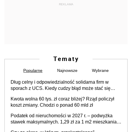
REKLAMA
Tematy
Popularne
Najnowsze
Wybrane
Dług celny i odpowiedzialność solidarna firm w
sporach z UCS. Kiedy cudzy błąd może stać się
Twoim problemem
Kwota wolna 60 tys. zł coraz bliżej? Rząd policzył
koszt zmiany. Chodzi o ponad 60 mld zł
Podatek od nieruchomości w 2027 r. – podwyżka
stawek maksymalnych. 1,29 zł za 1 m2 mieszkania,
36,49 zł za 1 m2 budynków i lokali związanych z