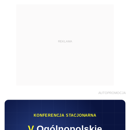
REKLAMA
AUTOPROMOCJA
KONFERENCJA STACJONARNA
V
Ogólnopolskie