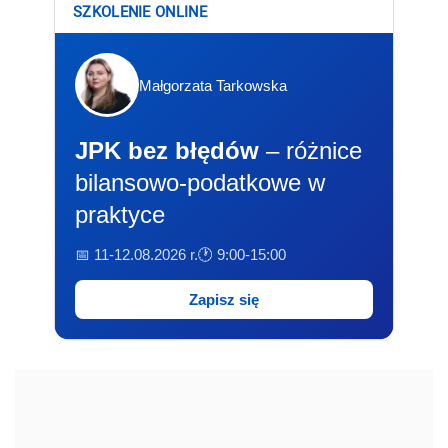
SZKOLENIE ONLINE
Małgorzata Tarkowska
JPK bez błędów
– różnice
bilansowo-podatkowe w
praktyce
📅 11-12.08.2026 r.
🕐 9:00-15:00
Zapisz się