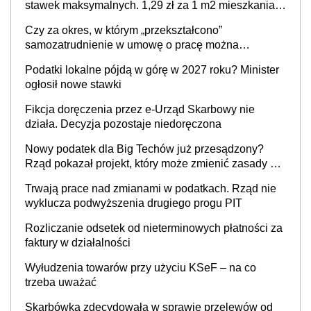
stawek maksymalnych. 1,29 zł za 1 m2 mieszkania,
36,49 zł za 1 m2 budynków i lokali związanych z
Czy za okres, w którym „przekształcono”
prowadzeniem działalności gospodarczej
samozatrudnienie w umowę o pracę można
wystawić faktury korygujące? Rozwiązanie umowy
Podatki lokalne pójdą w górę w 2027 roku? Minister
cywilnoprawnej jedynym racjonalnym wyjściem
ogłosił nowe stawki
Fikcja doręczenia przez e-Urząd Skarbowy nie
działa. Decyzja pozostaje niedoręczona
Nowy podatek dla Big Techów już przesądzony?
Rząd pokazał projekt, który może zmienić zasady gry
w Polsce
Trwają prace nad zmianami w podatkach. Rząd nie
wyklucza podwyższenia drugiego progu PIT
Rozliczanie odsetek od nieterminowych płatności za
faktury w działalności
Wyłudzenia towarów przy użyciu KSeF – na co
trzeba uważać
Skarbówka zdecydowała w sprawie przelewów od