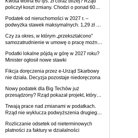
Kwota wolna 60 tys. zł coraz bliżej? Rząd
policzył koszt zmiany. Chodzi o ponad 60
mld zł
Podatek od nieruchomości w 2027 r. –
podwyżka stawek maksymalnych. 1,29 zł za
1 m2 mieszkania, 36,49 zł za 1 m2
Czy za okres, w którym „przekształcono”
budynków i lokali związanych z
samozatrudnienie w umowę o pracę można
prowadzeniem działalności gospodarczej
wystawić faktury korygujące? Rozwiązanie
Podatki lokalne pójdą w górę w 2027 roku?
umowy cywilnoprawnej jedynym
Minister ogłosił nowe stawki
racjonalnym wyjściem
Fikcja doręczenia przez e-Urząd Skarbowy
nie działa. Decyzja pozostaje niedoręczona
Nowy podatek dla Big Techów już
przesądzony? Rząd pokazał projekt, który
może zmienić zasady gry w Polsce
Trwają prace nad zmianami w podatkach.
Rząd nie wyklucza podwyższenia drugiego
progu PIT
Rozliczanie odsetek od nieterminowych
płatności za faktury w działalności