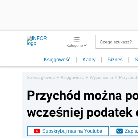
Kategorie
Księgowość
Kadry
Biznes
S
»
»
»
Strona główna
Księgowość
Wyjaśnienia
Przychód 
Przychód można po
wcześniej podatek 
Subskrybuj nas na Youtube
Zapisz