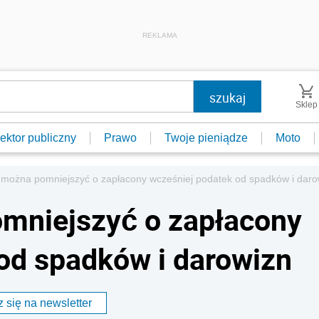
REKLAMA
Sklep
ektor publiczny
Prawo
Twoje pieniądze
Moto
można pomniejszyć o zapłacony wcześniej podatek od spadków i daro
mniejszyć o zapłacony
od spadków i darowizn
 się na newsletter