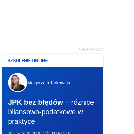
AUTOPROMOCJA
SZKOLENIE ONLINE
Małgorzata Tarkowska
JPK bez błędów
– różnice
bilansowo-podatkowe w
praktyce
📅 11-12.08.2026 r.
🕐 9:00-15:00