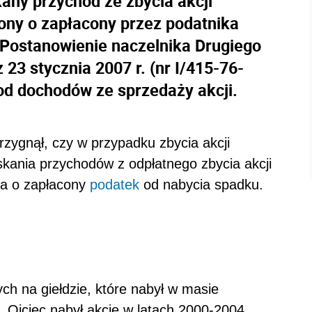
any przychód ze zbycia akcji
ny o zapłacony przez podatnika
 Postanowienie naczelnika Drugiego
3 stycznia 2007 r. (nr I/415-76-
od dochodów ze sprzedaży akcji.
zygnął, czy w przypadku zbycia akcji
kania przychodów z odpłatnego zbycia akcji
na o zapłacony
podatek
od nabycia spadku.
ch na giełdzie, które nabył w masie
 Ojciec nabył akcje w latach 2000-2004.