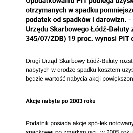
Opodatkowaniu PIT podlega uzysk
otrzymanych w spadku pomniejszo
podatek od spadków i darowizn. -
Urzędu Skarbowego Łódź-Bałuty z 2
345/07/ZDB) 19 proc. wynosi PIT 
Drugi Urząd Skarbowy Łódź-Bałuty rozstr
nabytych w drodze spadku kosztem uzys
będzie wartość nabycia akcji powiększo
Akcje nabyte po 2003 roku
Podatnik posiada akcje spó-łek notowany
spadkowej po zmarłym ojcu w 2005 roku.