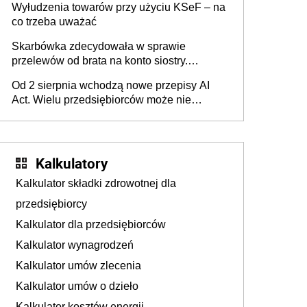
Wyłudzenia towarów przy użyciu KSeF – na
co trzeba uważać
Skarbówka zdecydowała w sprawie
przelewów od brata na konto siostry.
Pieniądze z emerytury mamy wyglądały jak
Od 2 sierpnia wchodzą nowe przepisy AI
darowizna, ale podatku jednak nie będzie
Act. Wielu przedsiębiorców może nie
wiedzieć, że dotyczą także ich
Kalkulatory
Kalkulator składki zdrowotnej dla
przedsiębiorcy
Kalkulator dla przedsiębiorców
Kalkulator wynagrodzeń
Kalkulator umów zlecenia
Kalkulator umów o dzieło
Kalkulator kosztów energii