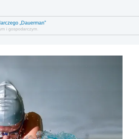
darczego „Dauerman”
wym i gospodarczym.