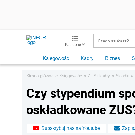
Kategorie
Księgowość
Kadry
Biznes
S
»
»
»
»
Strona główna
Księgowość
ZUS i kadry
Składki
Czy stypendium spo
oskładkowane ZUS
Subskrybuj nas na Youtube
Zapisz