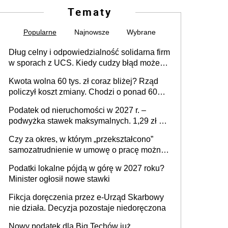
Tematy
Popularne
Najnowsze
Wybrane
Dług celny i odpowiedzialność solidarna firm
w sporach z UCS. Kiedy cudzy błąd może
stać się Twoim problemem
Kwota wolna 60 tys. zł coraz bliżej? Rząd
policzył koszt zmiany. Chodzi o ponad 60
mld zł
Podatek od nieruchomości w 2027 r. –
podwyżka stawek maksymalnych. 1,29 zł za
1 m2 mieszkania, 36,49 zł za 1 m2
Czy za okres, w którym „przekształcono”
budynków i lokali związanych z
samozatrudnienie w umowę o pracę można
prowadzeniem działalności gospodarczej
wystawić faktury korygujące? Rozwiązanie
Podatki lokalne pójdą w górę w 2027 roku?
umowy cywilnoprawnej jedynym
Minister ogłosił nowe stawki
racjonalnym wyjściem
Fikcja doręczenia przez e-Urząd Skarbowy
nie działa. Decyzja pozostaje niedoręczona
Nowy podatek dla Big Techów już