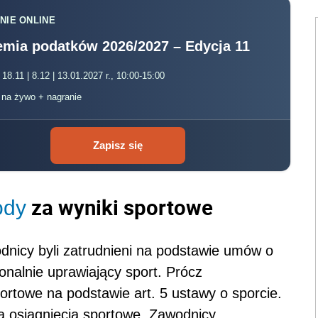
NIE ONLINE
mia podatków 2026/2027 – Edycja 11
 18.11 | 8.12 | 13.01.2027 r., 10:00-15:00
, na żywo + nagranie
Zapisz się
za wyniki sportowe
ody
nicy byli zatrudnieni na podstawie umów o
onalnie uprawiający sport. Prócz
ortowe na podstawie art. 5 ustawy o sporcie.
 osiągnięcia sportowe. Zawodnicy