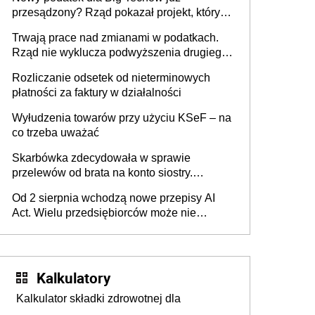
przesądzony? Rząd pokazał projekt, który
może zmienić zasady gry w Polsce
Trwają prace nad zmianami w podatkach.
Rząd nie wyklucza podwyższenia drugiego
progu PIT
Rozliczanie odsetek od nieterminowych
płatności za faktury w działalności
Wyłudzenia towarów przy użyciu KSeF – na
co trzeba uważać
Skarbówka zdecydowała w sprawie
przelewów od brata na konto siostry.
Pieniądze z emerytury mamy wyglądały jak
Od 2 sierpnia wchodzą nowe przepisy AI
darowizna, ale podatku jednak nie będzie
Act. Wielu przedsiębiorców może nie
wiedzieć, że dotyczą także ich
Kalkulatory
Kalkulator składki zdrowotnej dla