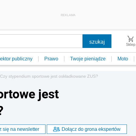
REKLAMA
Sklep
ektor publiczny
Prawo
Twoje pieniądze
Moto
Czy stypendium sportowe jest oskładkowane ZUS?
rtowe jest
?
 się na newsletter
Dołącz do grona ekspertów