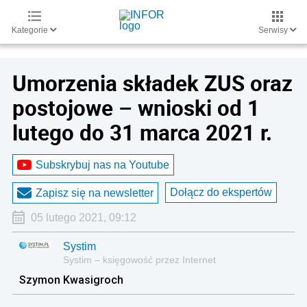
Kategorie
Serwisy
Umorzenia składek ZUS oraz
postojowe – wnioski od 1
lutego do 31 marca 2021 r.
Subskrybuj nas na Youtube
Dołącz do ekspertów
Zapisz się na newsletter
05 lutego 2021, 09:12
Systim
Systim – księgowość przez Internet
Szymon Kwasigroch