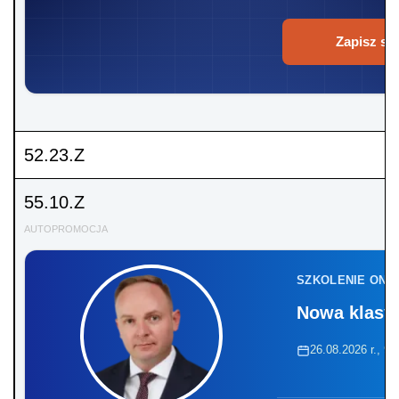
Zapisz się
52.23.Z
55.10.Z
AUTOPROMOCJA
SZKOLENIE ONL
Nowa klasyf
26.08.2026 r., 9: