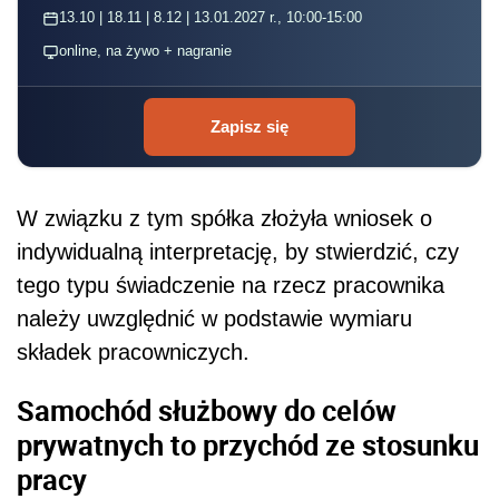
13.10 | 18.11 | 8.12 | 13.01.2027 r., 10:00-15:00
online, na żywo + nagranie
Zapisz się
W związku z tym spółka złożyła wniosek o
indywidualną interpretację, by stwierdzić, czy
tego typu świadczenie na rzecz pracownika
należy uwzględnić w podstawie wymiaru
składek pracowniczych.
Samochód służbowy do celów
prywatnych to przychód ze stosunku
pracy