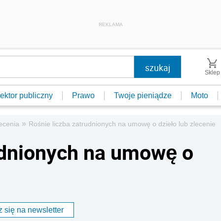
REKLAMA
Sklep
ektor publiczny
Prawo
Twoje pieniądze
Moto
»
ecenia
Rośnie liczba zatrudnionych na umowę o dzieło lub zlecenie
udnionych na umowę o
 się na newsletter