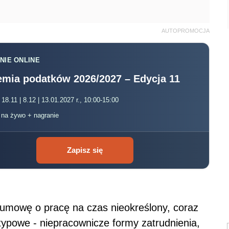
AUTOPROMOCJA
NIE ONLINE
mia podatków 2026/2027 – Edycja 11
 18.11 | 8.12 | 13.01.2027 r., 10:00-15:00
, na żywo + nagranie
Zapisz się
 umowę o pracę na czas nieokreślony, coraz
etypowe - niepracownicze formy zatrudnienia,