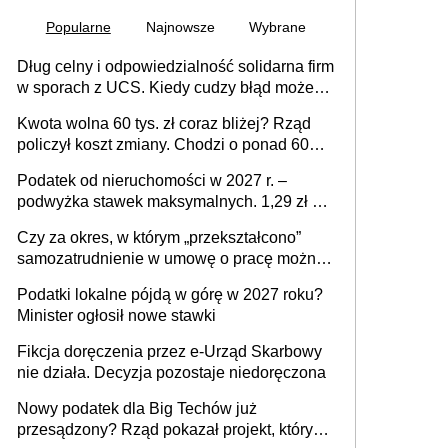
Popularne
Najnowsze
Wybrane
Dług celny i odpowiedzialność solidarna firm
w sporach z UCS. Kiedy cudzy błąd może
stać się Twoim problemem
Kwota wolna 60 tys. zł coraz bliżej? Rząd
policzył koszt zmiany. Chodzi o ponad 60
mld zł
Podatek od nieruchomości w 2027 r. –
podwyżka stawek maksymalnych. 1,29 zł za
1 m2 mieszkania, 36,49 zł za 1 m2
Czy za okres, w którym „przekształcono”
budynków i lokali związanych z
samozatrudnienie w umowę o pracę można
prowadzeniem działalności gospodarczej
wystawić faktury korygujące? Rozwiązanie
Podatki lokalne pójdą w górę w 2027 roku?
umowy cywilnoprawnej jedynym
Minister ogłosił nowe stawki
racjonalnym wyjściem
Fikcja doręczenia przez e-Urząd Skarbowy
nie działa. Decyzja pozostaje niedoręczona
Nowy podatek dla Big Techów już
przesądzony? Rząd pokazał projekt, który