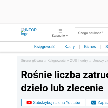
Kategorie
Księgowość
Kadry
Biznes
S
»
»
»
Strona główna
Księgowość
ZUS i kadry
Umowy zl
Rośnie liczba zatr
dzieło lub zlecenie
Subskrybuj nas na Youtube
Zapisz