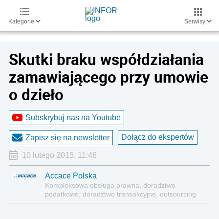
Kategorie
Serwisy
Skutki braku współdziałania
zamawiającego przy umowie
o dzieło
Subskrybuj nas na Youtube
Dołącz do ekspertów
Zapisz się na newsletter
10 lutego 2015, 11:46
Accace Polska
Kompleksowa obsługa prawna, doradztwo
podatkowe, doradztwo transakcyjne, outsourcing
księgowości, kadr i płac.