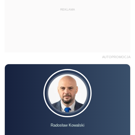
REKLAMA
AUTOPROMOCJA
Radosław Kowalski