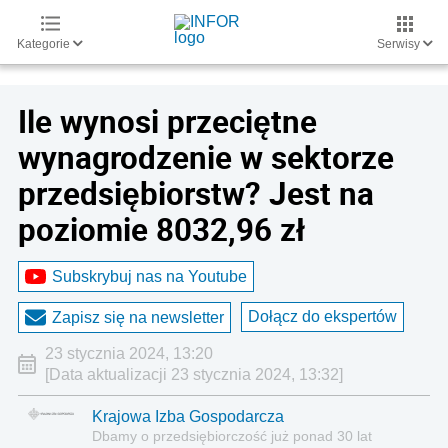
Kategorie
Serwisy
Ile wynosi przeciętne
wynagrodzenie w sektorze
przedsiębiorstw? Jest na
poziomie 8032,96 zł
Subskrybuj nas na Youtube
Dołącz do ekspertów
Zapisz się na newsletter
23 stycznia 2024, 13:20
[Data aktualizacji 23 stycznia 2024, 13:32]
Krajowa Izba Gospodarcza
Dbamy o przedsiębiorczość już ponad 30 lat