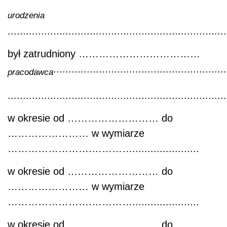
urodzenia
........................................................................
był zatrudniony ………………………………
.........................................................
pracodawca
........................................................................
w okresie od ……………………… do
…………………… w wymiarze
…………………….…………......................
w okresie od ……………………… do
…………………… w wymiarze
…………………….…………......................
w okresie od ……………………… do