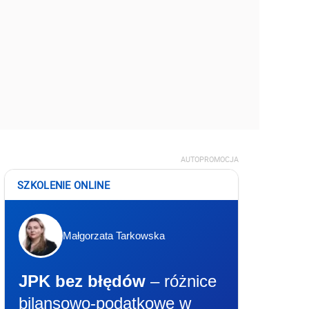
AUTOPROMOCJA
SZKOLENIE ONLINE
Małgorzata Tarkowska
JPK bez błędów
– różnice
bilansowo-podatkowe w