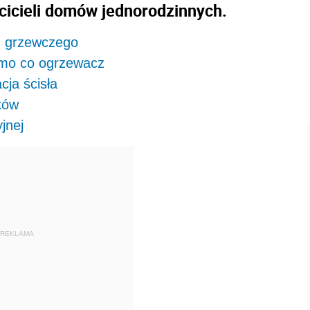
cicieli domów jednorodzinnych.
u grzewczego
samo co ogrzewacz
cja ścisła
ków
jnej
REKLAMA