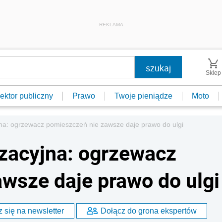
REKLAMA
Sklep
ektor publiczny
Prawo
Twoje pieniądze
Moto
na: ogrzewacz pomieszczeń nie zawsze daje prawo do ulgi
zacyjna: ogrzewacz
wsze daje prawo do ulgi
 się na newsletter
Dołącz do grona ekspertów