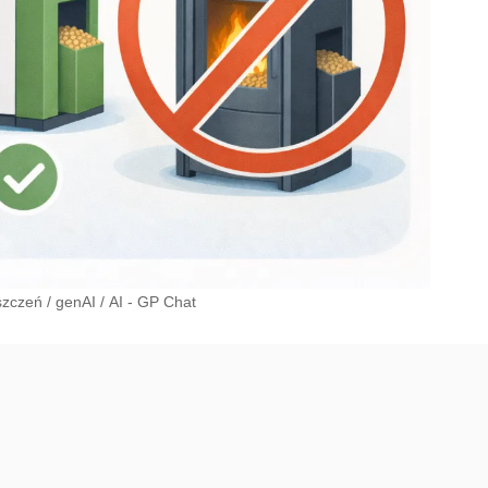
szczeń
/
genAI
/
AI - GP Chat