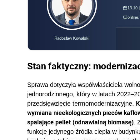
13.10 |
online
Radosław Kowalski
Stan faktyczny: moderniza
Sprawa dotyczyła współwłaściciela woln
jednorodzinnego, który w latach 2022–
K
przedsięwzięcie termomodernizacyjne.
wymiana nieekologicznych pieców kaflo
spalające pellet (odnawialną biomasę).
funkcję jedynego źródła ciepła w budynku