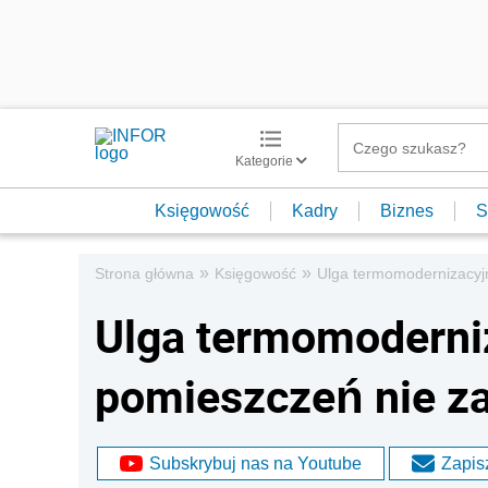
Kategorie
Księgowość
Kadry
Biznes
S
»
»
Strona główna
Księgowość
Ulga termomodernizacyj
Ulga termomoderni
pomieszczeń nie za
Subskrybuj nas na Youtube
Zapisz