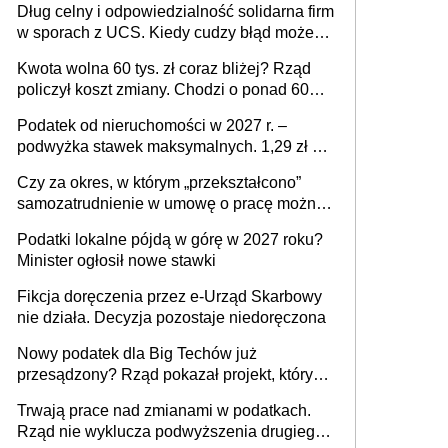
Dług celny i odpowiedzialność solidarna firm
w sporach z UCS. Kiedy cudzy błąd może
stać się Twoim problemem
Kwota wolna 60 tys. zł coraz bliżej? Rząd
policzył koszt zmiany. Chodzi o ponad 60
mld zł
Podatek od nieruchomości w 2027 r. –
podwyżka stawek maksymalnych. 1,29 zł za
1 m2 mieszkania, 36,49 zł za 1 m2
Czy za okres, w którym „przekształcono”
budynków i lokali związanych z
samozatrudnienie w umowę o pracę można
prowadzeniem działalności gospodarczej
wystawić faktury korygujące? Rozwiązanie
Podatki lokalne pójdą w górę w 2027 roku?
umowy cywilnoprawnej jedynym
Minister ogłosił nowe stawki
racjonalnym wyjściem
Fikcja doręczenia przez e-Urząd Skarbowy
nie działa. Decyzja pozostaje niedoręczona
Nowy podatek dla Big Techów już
przesądzony? Rząd pokazał projekt, który
może zmienić zasady gry w Polsce
Trwają prace nad zmianami w podatkach.
Rząd nie wyklucza podwyższenia drugiego