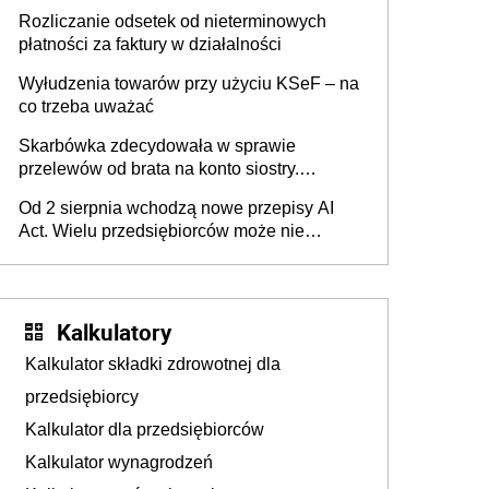
progu PIT
Rozliczanie odsetek od nieterminowych
płatności za faktury w działalności
Wyłudzenia towarów przy użyciu KSeF – na
co trzeba uważać
Skarbówka zdecydowała w sprawie
przelewów od brata na konto siostry.
Pieniądze z emerytury mamy wyglądały jak
Od 2 sierpnia wchodzą nowe przepisy AI
darowizna, ale podatku jednak nie będzie
Act. Wielu przedsiębiorców może nie
wiedzieć, że dotyczą także ich
Kalkulatory
Kalkulator składki zdrowotnej dla
przedsiębiorcy
Kalkulator dla przedsiębiorców
Kalkulator wynagrodzeń