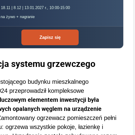
 18.11 | 8.12 | 13.01.2027 r., 10:00-15:00
, na żywo + nagranie
Zapisz się
cja systemu grzewczego
ostojącego budynku mieszkalnego
2024 przeprowadził kompleksowe
luczowym elementem inwestycji była
wych opalanych węglem na urządzenie
Zamontowany ogrzewacz pomieszczeń pełni
: ogrzewa wszystkie pokoje, łazienkę i