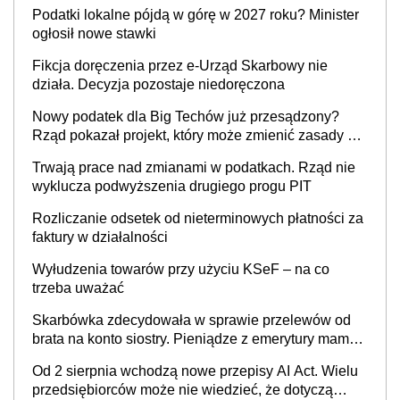
wystawić faktury korygujące? Rozwiązanie umowy
Podatki lokalne pójdą w górę w 2027 roku? Minister
cywilnoprawnej jedynym racjonalnym wyjściem
ogłosił nowe stawki
Fikcja doręczenia przez e-Urząd Skarbowy nie
działa. Decyzja pozostaje niedoręczona
Nowy podatek dla Big Techów już przesądzony?
Rząd pokazał projekt, który może zmienić zasady gry
w Polsce
Trwają prace nad zmianami w podatkach. Rząd nie
wyklucza podwyższenia drugiego progu PIT
Rozliczanie odsetek od nieterminowych płatności za
faktury w działalności
Wyłudzenia towarów przy użyciu KSeF – na co
trzeba uważać
Skarbówka zdecydowała w sprawie przelewów od
brata na konto siostry. Pieniądze z emerytury mamy
wyglądały jak darowizna, ale podatku jednak nie
Od 2 sierpnia wchodzą nowe przepisy AI Act. Wielu
będzie
przedsiębiorców może nie wiedzieć, że dotyczą