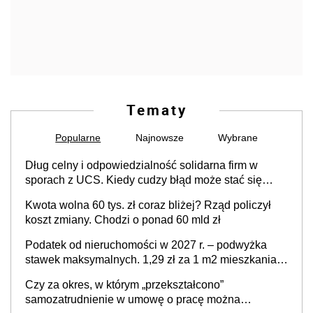
Tematy
Popularne
Najnowsze
Wybrane
Dług celny i odpowiedzialność solidarna firm w
sporach z UCS. Kiedy cudzy błąd może stać się
Twoim problemem
Kwota wolna 60 tys. zł coraz bliżej? Rząd policzył
koszt zmiany. Chodzi o ponad 60 mld zł
Podatek od nieruchomości w 2027 r. – podwyżka
stawek maksymalnych. 1,29 zł za 1 m2 mieszkania,
36,49 zł za 1 m2 budynków i lokali związanych z
Czy za okres, w którym „przekształcono”
prowadzeniem działalności gospodarczej
samozatrudnienie w umowę o pracę można