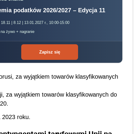
mia podatków 2026/2027 – Edycja 11
 18.11 | 8.12 | 13.01.2027 r., 10:00-15:00
, na żywo + nagranie
Zapisz się
rusi, za wyjątkiem towarów klasyfikowanych
i, za wyjątkiem towarów klasyfikowanych do
20.
a 2023 roku.
ontyngentami taryfowymi Unii na