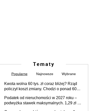
Tematy
Popularne
Najnowsze
Wybrane
Kwota wolna 60 tys. zł coraz bliżej? Rząd
policzył koszt zmiany. Chodzi o ponad 60
mld zł
Podatek od nieruchomości w 2027 roku –
podwyżka stawek maksymalnych. 1,29 zł za
1 m2 mieszkania, 36,49 zł za 1 m2