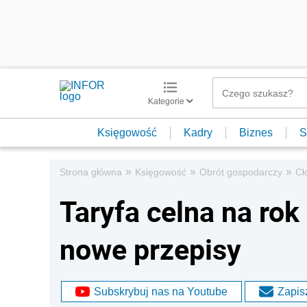
Kategorie
Księgowość
Kadry
Biznes
S
»
»
»
Strona główna
Księgowość
Obrót gospodarczy
Cł
Taryfa celna na rok
nowe przepisy
Subskrybuj nas na Youtube
Zapisz