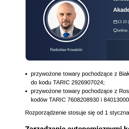
Akade
13.10 |
online
Radosław Kowalski
przywożone towary pochodzące z Biało
do kodu TARIC 2926907024;
przywożone towary pochodzące z Rosj
kodów TARIC 7608208930 i 84013000
Rozporządzenie stosuje się od 1 styczn
Zarządzanie autonomicznymi k