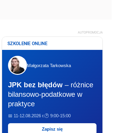
AUTOPROMOCJA
SZKOLENIE ONLINE
Małgorzata Tarkowska
JPK bez błędów
– różnice
bilansowo-podatkowe w
praktyce
📅 11-12.08.2026 r.
🕐 9:00-15:00
Zapisz się