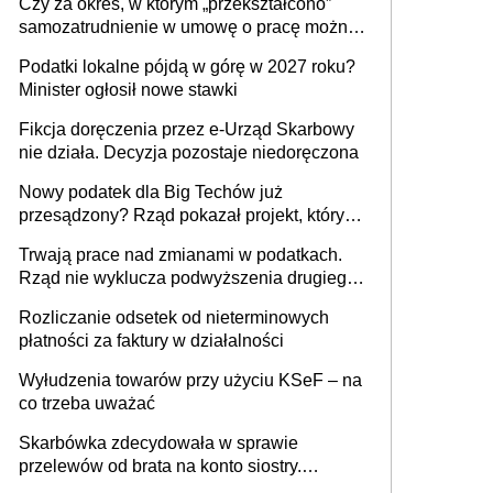
Czy za okres, w którym „przekształcono”
budynków i lokali związanych z
samozatrudnienie w umowę o pracę można
prowadzeniem działalności gospodarczej
wystawić faktury korygujące? Rozwiązanie
Podatki lokalne pójdą w górę w 2027 roku?
umowy cywilnoprawnej jedynym
Minister ogłosił nowe stawki
racjonalnym wyjściem
Fikcja doręczenia przez e-Urząd Skarbowy
nie działa. Decyzja pozostaje niedoręczona
Nowy podatek dla Big Techów już
przesądzony? Rząd pokazał projekt, który
może zmienić zasady gry w Polsce
Trwają prace nad zmianami w podatkach.
Rząd nie wyklucza podwyższenia drugiego
progu PIT
Rozliczanie odsetek od nieterminowych
płatności za faktury w działalności
Wyłudzenia towarów przy użyciu KSeF – na
co trzeba uważać
Skarbówka zdecydowała w sprawie
przelewów od brata na konto siostry.
Pieniądze z emerytury mamy wyglądały jak