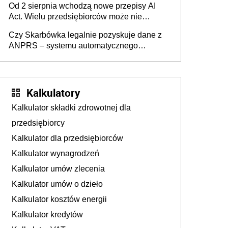
Od 2 sierpnia wchodzą nowe przepisy AI
darowizna, ale podatku jednak nie będzie
Act. Wielu przedsiębiorców może nie
wiedzieć, że dotyczą także ich
Czy Skarbówka legalnie pozyskuje dane z
ANPRS – systemu automatycznego
rozpoznawania tablic rejestracyjnych
pojazdów z kamer drogowych?
Kalkulatory
Kalkulator składki zdrowotnej dla
przedsiębiorcy
Kalkulator dla przedsiębiorców
Kalkulator wynagrodzeń
Kalkulator umów zlecenia
Kalkulator umów o dzieło
Kalkulator kosztów energii
Kalkulator kredytów