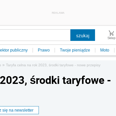
REKLAMA
Sklep
ektor publiczny
Prawo
Twoje pieniądze
Moto
»
o
Taryfa celna na rok 2023, środki taryfowe - nowe przepisy
 2023, środki taryfowe -
 się na newsletter