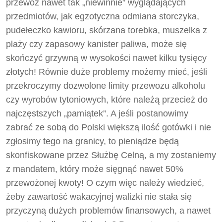
przewóz nawet tak „niewinnie” wyglądających
przedmiotów, jak egzotyczna odmiana storczyka,
pudełeczko kawioru, skórzana torebka, muszelka z
plaży czy zapasowy kanister paliwa, może się
skończyć grzywną w wysokości nawet kilku tysięcy
złotych! Równie duże problemy możemy mieć, jeśli
przekroczymy dozwolone limity przewozu alkoholu
czy wyrobów tytoniowych, które należą przecież do
najczęstszych „pamiątek”. A jeśli postanowimy
zabrać ze sobą do Polski większą ilość gotówki i nie
zgłosimy tego na granicy, to pieniądze będą
skonfiskowane przez Służbę Celną, a my zostaniemy
z mandatem, który może sięgnąć nawet 50%
przewożonej kwoty! O czym więc należy wiedzieć,
żeby zawartość wakacyjnej walizki nie stała się
przyczyną dużych problemów finansowych, a nawet