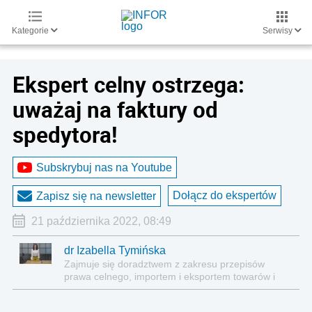
Kategorie
Serwisy
Ekspert celny ostrzega:
uważaj na faktury od
spedytora!
Subskrybuj nas na Youtube
Dołącz do ekspertów
Zapisz się na newsletter
21 października 2022, 08:49
dr Izabella Tymińska
Zajmuje się doradztwem z zakresu przepisów
prawa celnego, importem i eksportem towarów i
usług, analizą finansowo-ekonomiczną kontraktów
międzynarodowych.