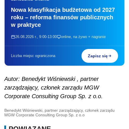
Nowa klasyfikacja budżetowa od 2027
roku – reforma finansów publicznych
w praktyce
26.08.2026 r., 9:00-13:00
online, na żywo + nagranie
Liczba miejsc ograniczona
Zapisz się
Autor: Benedykt Wiśniewski , partner
zarządzający, członek zarządu MGW
Corporate Consulting Group Sp. z o.o.
Benedykt Wiśniewski, partner zarządzający, członek zarządu
MGW Corporate Consulting Group Sp. z o.o
POWIĄZANE