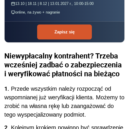
13.10 | 18.11 | 8.12 | 13.01.2027 r., 10:00-15:00
online, na żywo + nagranie
Zapisz się
Niewypłacalny kontrahent? Trzeba
wcześniej zadbać o zabezpieczenia
i weryfikować płatności na bieżąco
1.
Przede wszystkim należy rozpocząć od
wspomnianej już weryfikacji klienta. Możemy to
zrobić na własna rękę lub zaangażować do
tego wyspecjalizowany podmiot.
2.
Kolejnym krokiem powinno być sprawdzenie