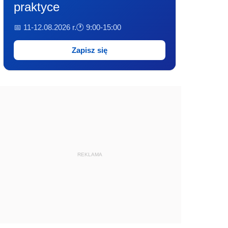
praktyce
📅 11-12.08.2026 r.
🕐 9:00-15:00
Zapisz się
REKLAMA