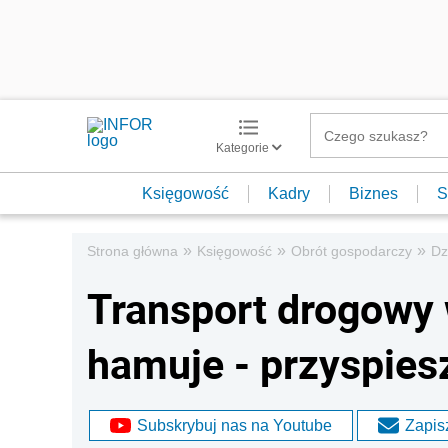
Kategorie
Księgowość
Kadry
Biznes
S
»
»
»
Strona główna
Księgowość
Obrót gospodarczy
Dz
Transport drogowy w
hamuje - przyspies
Subskrybuj nas na Youtube
Zapisz