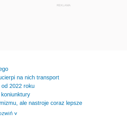
wego
cierpi na nich transport
ę od 2022 roku
 koniunktury
ymizmu, ale nastroje coraz lepsze
ozwiń
>