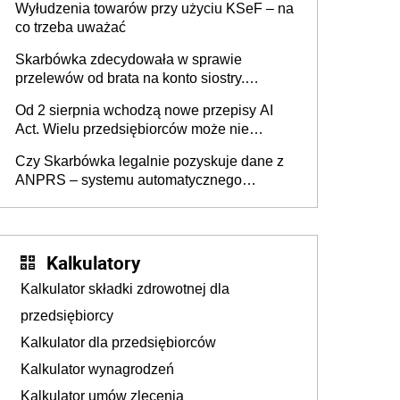
Wyłudzenia towarów przy użyciu KSeF – na
co trzeba uważać
Skarbówka zdecydowała w sprawie
przelewów od brata na konto siostry.
Pieniądze z emerytury mamy wyglądały jak
Od 2 sierpnia wchodzą nowe przepisy AI
darowizna, ale podatku jednak nie będzie
Act. Wielu przedsiębiorców może nie
wiedzieć, że dotyczą także ich
Czy Skarbówka legalnie pozyskuje dane z
ANPRS – systemu automatycznego
rozpoznawania tablic rejestracyjnych
pojazdów z kamer drogowych?
Kalkulatory
Kalkulator składki zdrowotnej dla
przedsiębiorcy
Kalkulator dla przedsiębiorców
Kalkulator wynagrodzeń
Kalkulator umów zlecenia