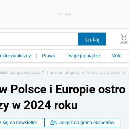
REKLAMA
Sklep
ektor publiczny
Prawo
Twoje pieniądze
Moto
»
iałalność gospodarcza
Transport drogowy w Polsce i Europie ostro 
 Polsce i Europie ostro
zy w 2024 roku
 się na newsletter
Dołącz do grona ekspertów