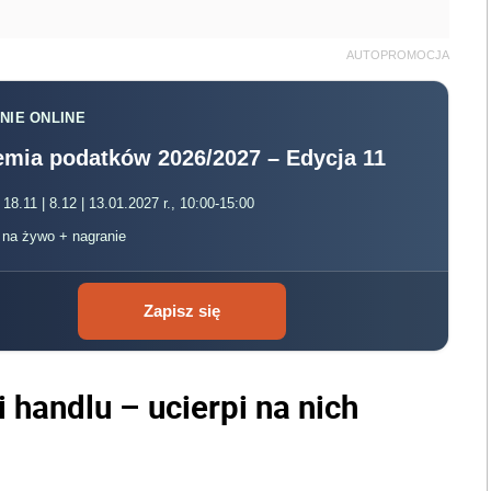
AUTOPROMOCJA
NIE ONLINE
mia podatków 2026/2027 – Edycja 11
 18.11 | 8.12 | 13.01.2027 r., 10:00-15:00
, na żywo + nagranie
Zapisz się
 handlu – ucierpi na nich