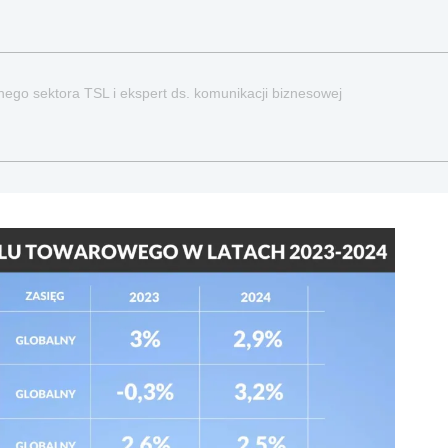
nego sektora TSL i ekspert ds. komunikacji biznesowej