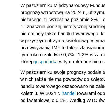
W październiku Międzynarodowy Fundusz
prognozę wzrostową na 2024 r., utrzymuj
bieżącego, tj. wzrost na poziomie 3%. T
r. i znacznie poniżej historycznej średni
nie ominęły także handlu towarowego, kt
w przyszłym utrzyma kwietniową estyma
przewidywania IMF to także zła wiadomoś
tym roku o zaledwie 0,7% i 1,2% w za r
której
gospodarka
w tym roku urośnie o 
W październiku swoje prognozy podała 
w nich także nie ma powodów do święto
handlu towarowego oszacowano na zale
kwietniu. W 2024 r.
handel
towarami odbi
od kwietniowej o 0,1%. Według WTO św