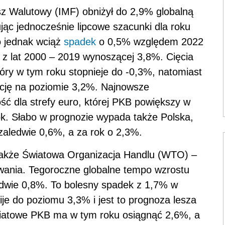
 Walutowy (IMF) obniżył do 2,9% globalną
ąc jednocześnie lipcowe szacunki dla roku
o jednak wciąż
spadek
o 0,5% względem 2022
ej z lat 2000 – 2019 wynoszącej 3,8%. Cięcia
óry w tym roku stopnieje do -0,3%, natomiast
cję na poziomie 3,2%. Najnowsze
ć dla strefy euro, której PKB powiększy w
ok. Słabo w prognozie wypada także Polska,
zaledwie 0,6%, a za rok o 2,3%.
także Światowa Organizacja Handlu (WTO) –
wania. Tegoroczne globalne tempo wzrostu
dwie 0,8%. To bolesny spadek z 1,7% w
je do poziomu 3,3% i jest to prognoza lesza
iatowe PKB ma w tym roku osiągnąć 2,6%, a