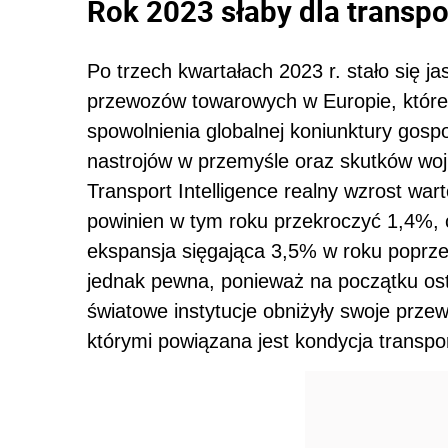
Rok 2023 słaby dla transp
Po trzech kwartałach 2023 r. stało się j
przewozów towarowych w Europie, które 
spowolnienia globalnej koniunktury gospo
nastrojów w przemyśle oraz skutków woj
Transport Intelligence realny wzrost war
powinien w tym roku przekroczyć 1,4%, 
ekspansja sięgająca 3,5% w roku poprze
jednak pewna, ponieważ na początku ost
światowe instytucje obniżyły swoje prze
którymi powiązana jest kondycja transpo