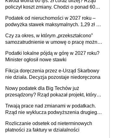
Kwota wolna 60 tys. zł coraz bliżej? Rząd
policzył koszt zmiany. Chodzi o ponad 60
mld zł
Podatek od nieruchomości w 2027 roku –
podwyżka stawek maksymalnych. 1,29 zł za
1 m2 mieszkania, 36,49 zł za 1 m2
Czy za okres, w którym „przekształcono”
budynków i lokali związanych z
samozatrudnienie w umowę o pracę można
prowadzeniem działalności gospodarczej
wystawić faktury korygujące? Rozwiązanie
Podatki lokalne pójdą w górę w 2027 roku?
umowy cywilnoprawnej jedynym
Minister ogłosił nowe stawki
racjonalnym wyjściem
Fikcja doręczenia przez e-Urząd Skarbowy
nie działa. Decyzja pozostaje niedoręczona
Nowy podatek dla Big Techów już
przesądzony? Rząd pokazał projekt, który
może zmienić zasady gry w Polsce
Trwają prace nad zmianami w podatkach.
Rząd nie wyklucza podwyższenia drugiego
progu PIT
Rozliczanie odsetek od nieterminowych
płatności za faktury w działalności