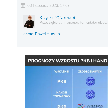
03 listopada 2023, 17:07
Krzysztof Oflakowski
Przedsiębiorca, manager, komentator global
oprac. Paweł Huczko