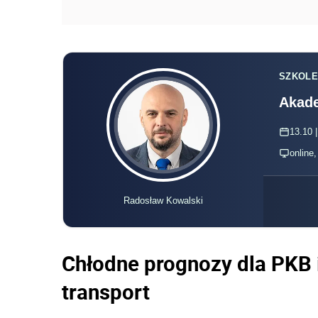
SZKOLE
Akade
13.10 |
online
Radosław Kowalski
Chłodne prognozy dla PKB i
transport