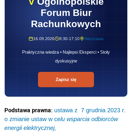
V
Ogólnopolskie
Forum Biur
Rachunkowych
16.09.2026
8:30-17:10
Warszawa
Praktyczna wiedza • Najlepsi Eksperci • Stoły
dyskusyjne
Zapisz się
Podstawa prawna:
ustawa z 7 grudnia 2023 r.
o zmianie ustaw w ce
lu wsparcia odbiorców
energii elektrycznej,