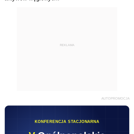
REKLAMA
AUTOPROMOCJA
KONFERENCJA STACJONARNA