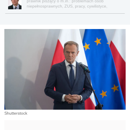
prawnik piszący o m.in.: problemach osób
niepełnosprawnych, ZUS, pracy, cywilistyce,
administracji, przedsiębiorcach, podatkach
Shutterstock