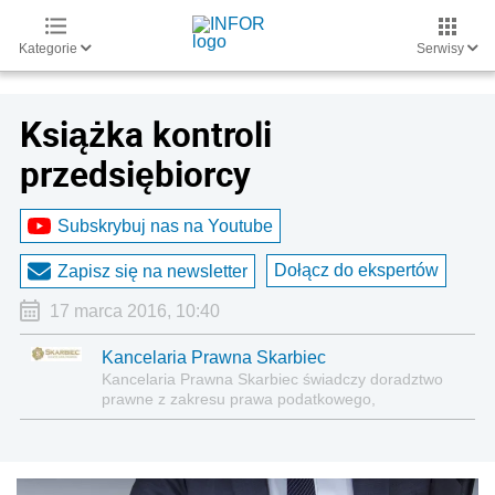
Kategorie
Serwisy
Książka kontroli
przedsiębiorcy
Subskrybuj nas na Youtube
Dołącz do ekspertów
Zapisz się na newsletter
17 marca 2016, 10:40
Kancelaria Prawna Skarbiec
Kancelaria Prawna Skarbiec świadczy doradztwo
prawne z zakresu prawa podatkowego,
gospodarczego, cywilnego i karnego.