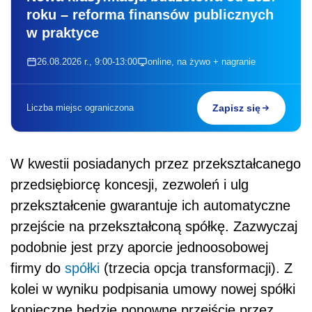
roku – reforma finansów publicznych
w praktyce
26.08.2026 r., 9:00-13:00
online, na żywo + nagranie
Liczba miejsc ograniczona
Zapisz się
W kwestii posiadanych przez przekształcanego
przedsiębiorcę koncesji, zezwoleń i ulg
przekształcenie gwarantuje ich automatyczne
przejście na przekształconą spółkę. Zazwyczaj
podobnie jest przy aporcie jednoosobowej
firmy do
spółki
(trzecia opcja transformacji). Z
kolei w wyniku podpisania umowy nowej spółki
konieczne będzie ponowne przejście przez